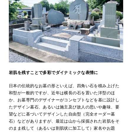
岩肌を残すことで多彩でダイナミックな表情に
日本の伝統的なお墓の形といえば、四角い石を積み上げた
和型が一般的ですが、近年は横長の石を置いた洋型のほ
か、お墓専門のデザイナーがコンセプトなどを基に設計し
たデザイン墓石、あるいは施主及び故人の思いや趣味、要
望などに基づいてデザインした自由型（完全オーダー墓
石）などがありますが、最近は山から採掘された岩肌をそ
のまま残して（あるいは割肌状に加工して）家名やお題