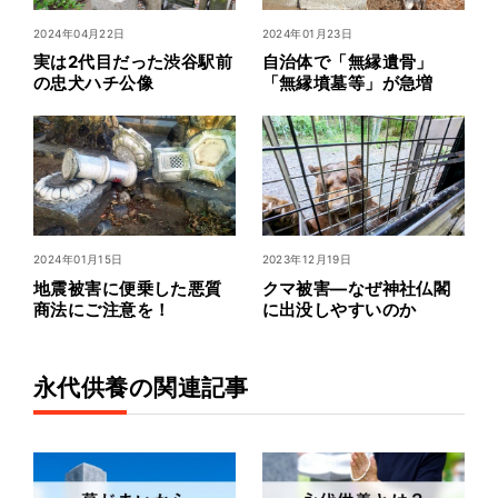
2024年04月22日
2024年01月23日
実は2代目だった渋谷駅前
自治体で「無縁遺骨」
の忠犬ハチ公像
「無縁墳墓等」が急増
2024年01月15日
2023年12月19日
地震被害に便乗した悪質
クマ被害―なぜ神社仏閣
商法にご注意を！
に出没しやすいのか
永代供養の関連記事