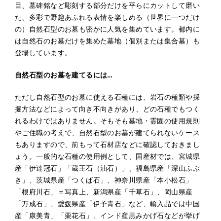
目、墓碑銘など彫刻する部分だけを平らにカットして磨い
た、多彩で野趣あふれる表情を楽しめる（世界に一つだけ
の）自然石型のお墓も密かに人気を集めています。都内に
は自然石のお墓だけを集めた墓地（個別または集合墓）も
登場しています。
自然石型のお墓を建てるには…
ただし自然石型のお墓に使える石種には、岩石の種類や採
掘方法などによって向き不向きがあり、どの石種でもつく
れるわけではありません。そもそも墓地・霊園の使用規則
やご住職の考えで、自然石型のお墓が建てられないケース
もありますので、前もって石材店などに確認しておきまし
ょう。一般的な石種の使用例として、国産材では、宮城県
産「伊達冠石」「蔵王石（油石）」、福島県産「深山ふぶ
き」、茨城県産「つくば石」、神奈川県産「本小松石」
「根府川石」＝写真上、新潟県産「千草石」、岡山県産
「万成石」、愛媛県産「伊予青石」など、輸入品では中国
産「康美青」「栗花石」、インド産黒みかげ石などが挙げ