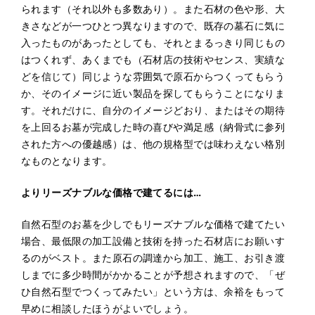
られます（それ以外も多数あり）。また石材の色や形、大
きさなどが一つひとつ異なりますので、既存の墓石に気に
入ったものがあったとしても、それとまるっきり同じもの
はつくれず、あくまでも（石材店の技術やセンス、実績な
どを信じて）同じような雰囲気で原石からつくってもらう
か、そのイメージに近い製品を探してもらうことになりま
す。それだけに、自分のイメージどおり、またはその期待
を上回るお墓が完成した時の喜びや満足感（納骨式に参列
された方への優越感）は、他の規格型では味わえない格別
なものとなります。
よりリーズナブルな価格で建てるには…
自然石型のお墓を少しでもリーズナブルな価格で建てたい
場合、最低限の加工設備と技術を持った石材店にお願いす
るのがベスト。また原石の調達から加工、施工、お引き渡
しまでに多少時間がかかることが予想されますので、「ぜ
ひ自然石型でつくってみたい」という方は、余裕をもって
早めに相談したほうがよいでしょう。