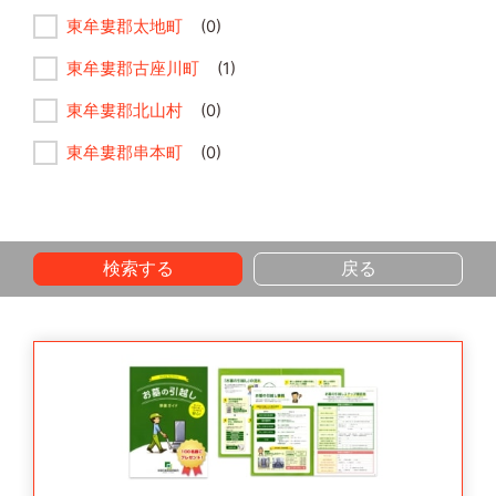
東牟婁郡太地町
(0)
東牟婁郡古座川町
(1)
東牟婁郡北山村
(0)
東牟婁郡串本町
(0)
検索する
戻る