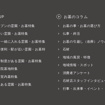
UP
お墓のコラム
ープンの霊園・お墓特集
お墓の事・お墓の選び方
いい霊園・お墓特集
仏事・終活
と一緒に入れる霊園・お墓特集
お墓の引越し（改葬）ノウ
ス便利・駅が近い霊園・お墓特
石材
地域の風習・特徴
養制度がある霊園・お墓特集
地域情報・スポット
寺院墓地特集
消費者アンケート
・室内墓特集
石材店スタッフインタビュ
のある霊園・お墓特集
行事・出来事・イベント・