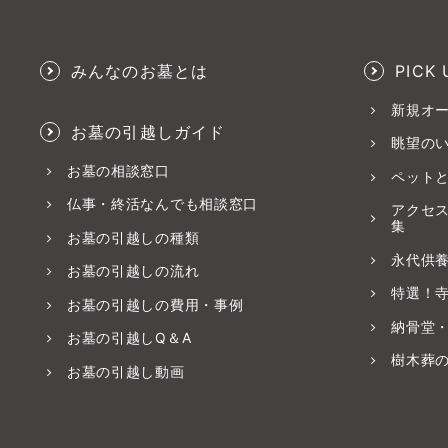
みんなのお墓とは
PICK 
新規オ
お墓の引越しガイド
眺望の
お墓の相談窓口
ペット
仏事・終活なんでも相談窓口
アクセ
集
お墓の引越しの種類
永代供
お墓の引越しの流れ
特選！
お墓の引越しの費用・事例
納骨堂
お墓の引越しQ＆A
樹木葬
お墓の引越し動画