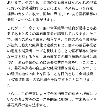
あります。そのため、全国の墓石業者はそれぞれの地域
において啓発活動することにより、本来あるべき葬送、
埋葬のカタチに改め、同時に衰退しつつある墓石業界の
発展・活性化にも繋がります。
したがって、今までに無い全国組織の組合が是非とも必
要であると多くの墓石事業者が認識しております。そこ
で、個々の墓石事業者が加入でき、全国の墓石事業者等
が結集し強力な組織化と連携のもと、個々の墓石事業者
の意見や消費者ニーズを反映することで墓石業界の健全
な発展を期するため、墓石事業者の相互扶助の精神に基
づき、墓石事業のために必要な共同事業を行うことによ
り、墓石事業者の自主的な経済活動を促進し、かつ、そ
の経済的地位の向上を図ることを目的として全国規模
（47都道府県）の協同組合を設立することに至りまし
た。
さらに、この設立によって全国消費者の葬送・埋葬につ
いての考え方等のニーズを的確に把握し、本来あるべき
墓石業界の姿を追求する。