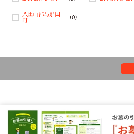
八重山郡与那国
(0)
町