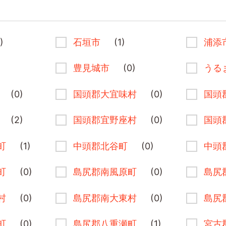
)
石垣市
(1)
浦添
豊見城市
(0)
うる
(0)
国頭郡大宜味村
(0)
国頭
(2)
国頭郡宜野座村
(0)
国頭
町
(1)
中頭郡北谷町
(0)
中頭
町
(0)
島尻郡南風原町
(0)
島尻
村
(0)
島尻郡南大東村
(0)
島尻
町
(0)
島尻郡八重瀬町
(1)
宮古