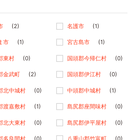
市
(2)
名護市
(1)
ま市
(1)
宮古島市
(1)
郡東村
(0)
国頭郡今帰仁村
(0)
郡金武町
(2)
国頭郡伊江村
(0)
郡北中城村
(0)
中頭郡中城村
(1)
郡渡嘉敷村
(1)
島尻郡座間味村
(0)
郡北大東村
(0)
島尻郡伊平屋村
(0)
郡多良間村
(0)
八重山郡竹富町
(0)