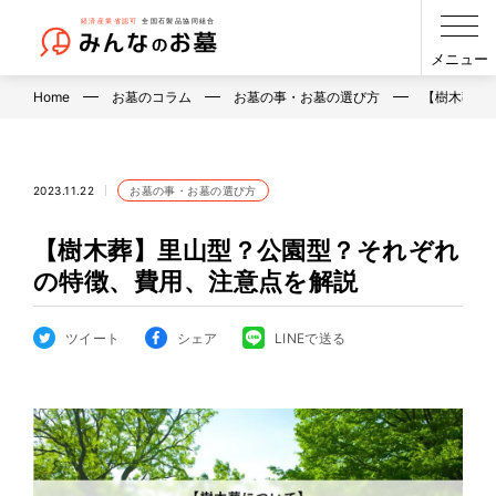
メニュー
Home
お墓のコラム
お墓の事・お墓の選び方
【樹木葬】
2023.11.22
お墓の事・お墓の選び方
【樹木葬】⾥⼭型？公園型？それぞれ
の特徴、費⽤、注意点を解説
ツイート
シェア
LINEで送る