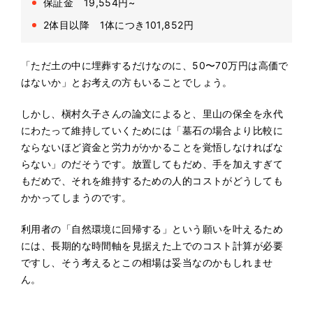
保証金 19,554円~
2体目以降 1体につき101,852円
「ただ土の中に埋葬するだけなのに、50〜70万円は高価で
はないか」とお考えの方もいることでしょう。
しかし、槇村久子さんの論文によると、里山の保全を永代
にわたって維持していくためには「墓石の場合より比較に
ならないほど資金と労力がかかることを覚悟しなければな
らない」のだそうです。放置してもだめ、手を加えすぎて
もだめで、それを維持するための人的コストがどうしても
かかってしまうのです。
利用者の「自然環境に回帰する」という願いを叶えるため
には、長期的な時間軸を見据えた上でのコスト計算が必要
ですし、そう考えるとこの相場は妥当なのかもしれませ
ん。