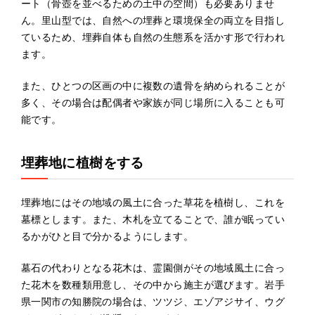
ート（骨壺を並べるための土中の空間）も必要ありませ
ん。里山型では、自然への埋葬と環境保全の両立を目指し
ているため、埋葬自体も自然の生態系を活かす形で行われ
ます。
また、ひとつの区画の中に複数の遺骨を納められることが
多く、その場合は配偶者や家族が同じ場所に入ることも可
能です。
埋葬地に植樹をする
埋葬地にはその地域の風土に合った草花を植樹し、これを
墓標とします。また、木札を立てることで、誰が眠ってい
るかがひと目で分かるようにします。
墓石の代わりとなる花木は、霊園側がその地域風土に合っ
た花木を数種類用意し、その中から施主が選びます。岩手
県一関市の知勝院の場合は、ツツジ、エゾアジサイ、ウグ