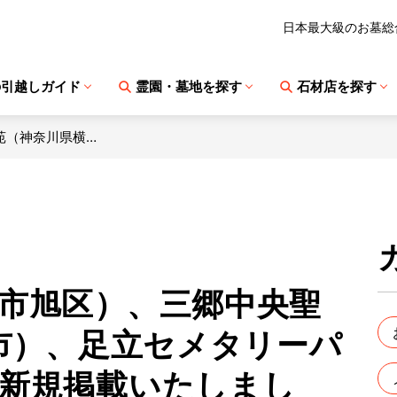
日本最大級のお墓総
の引越しガイド
霊園・墓地を探す
石材店を探す
苑（神奈川県横…
市旭区）、三郷中央聖
郷市）、足立セメタリーパ
新規掲載いたしまし