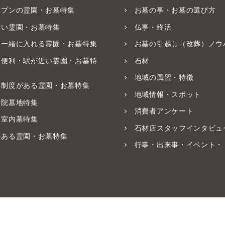
ープンの霊園・お墓特集
お墓の事・お墓の選び方
いい霊園・お墓特集
仏事・終活
と一緒に入れる霊園・お墓特集
お墓の引越し（改葬）ノウ
ス便利・駅が近い霊園・お墓特
石材
地域の風習・特徴
養制度がある霊園・お墓特集
地域情報・スポット
寺院墓地特集
消費者アンケート
・室内墓特集
石材店スタッフインタビュ
のある霊園・お墓特集
行事・出来事・イベント・