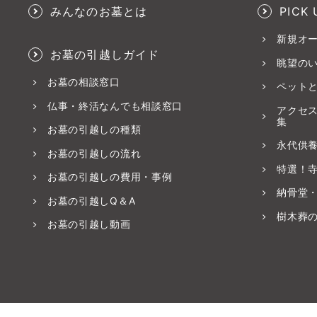
みんなのお墓とは
PICK 
新規オ
お墓の引越しガイド
眺望の
お墓の相談窓口
ペット
仏事・終活なんでも相談窓口
アクセ
集
お墓の引越しの種類
永代供
お墓の引越しの流れ
特選！
お墓の引越しの費用・事例
納骨堂
お墓の引越しQ＆A
樹木葬
お墓の引越し動画