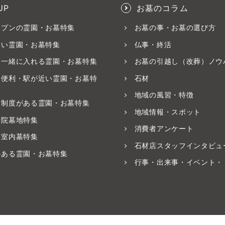
UP
お墓のコラム
ープンの霊園・お墓特集
お墓の事・お墓の選び方
いい霊園・お墓特集
仏事・終活
と一緒に入れる霊園・お墓特集
お墓の引越し（改葬）ノウ
ス便利・駅が近い霊園・お墓特
石材
地域の風習・特徴
養制度がある霊園・お墓特集
地域情報・スポット
寺院墓地特集
消費者アンケート
・室内墓特集
石材店スタッフインタビュ
のある霊園・お墓特集
行事・出来事・イベント・