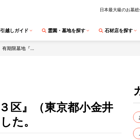
日本最大級のお墓総
の引越しガイド
霊園・墓地を探す
石材店を探す
 有期限墓地『…
３区』（東京都小金井
ました。