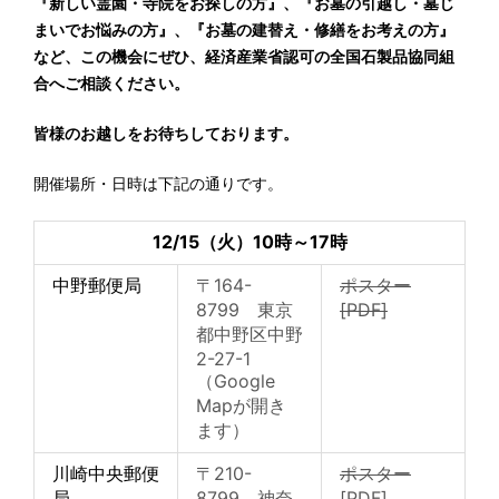
『新しい霊園・寺院をお探しの方』、『お墓の引越し・墓じ
まいでお悩みの方』、『お墓の建替え・修繕をお考えの方』
など、この機会にぜひ、経済産業省認可の全国石製品協同組
合へご相談ください。
皆様のお越しをお待ちしております。
開催場所・日時は下記の通りです。
12/15（火）10時～17時
中野郵便局
〒164-
ポスター
8799 東京
[PDF]
都中野区中野
2-27-1
（Google
Mapが開き
ます）
川崎中央郵便
〒210-
ポスター
局
8799 神奈
[PDF]