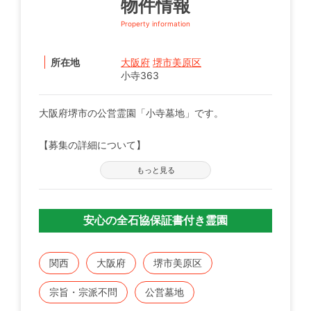
物件情報
Property information
所在地
大阪府
堺市美原区
小寺363
大阪府堺市の公営霊園「小寺墓地」です。
【募集の詳細について】
管轄の自治体窓口へお問い合わせください。
もっと見る
※募集は不定期で、申込に際する諸条件がございま
す。
安心の全石協保証書付き霊園
既にこちらに区画をお持ちの方で、お持ちのお墓を建
てる、直す、引越すなどをご検討の方は、専門のスタ
ッフが無料でご相談をお受けします。
関西
大阪府
堺市美原区
お気軽にみんなのお墓 お問い合わせ窓口【0120-12-
宗旨・宗派不問
公営墓地
1440】までご連絡ください。