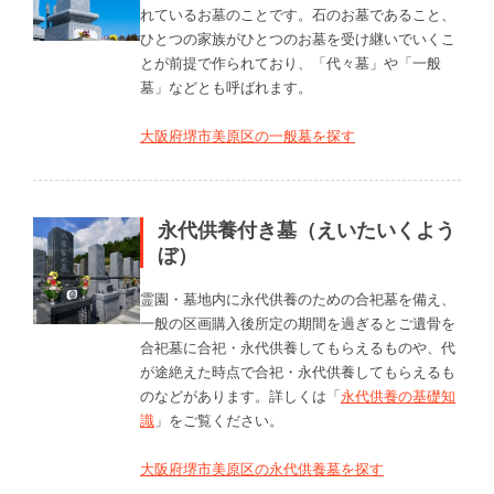
れているお墓のことです。石のお墓であること、
ひとつの家族がひとつのお墓を受け継いでいくこ
とが前提で作られており、「代々墓」や「一般
墓」などとも呼ばれます。
大阪府堺市美原区の一般墓を探す
永代供養付き墓（えいたいくよう
ぼ）
霊園・墓地内に永代供養のための合祀墓を備え、
一般の区画購入後所定の期間を過ぎるとご遺骨を
合祀墓に合祀・永代供養してもらえるものや、代
が途絶えた時点で合祀・永代供養してもらえるも
のなどがあります。詳しくは「
永代供養の基礎知
識
」をご覧ください。
大阪府堺市美原区の永代供養墓を探す