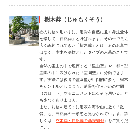
樹木葬（じゅもくそう）
石のお墓を用いずに、遺骨を自然に還す葬法全体
を指して「自然葬」と呼ばれます。その中で最近
広く認知されてきた「樹木葬」とは、石のお墓で
はなく、樹木を墓標としたタイプのお墓のことで
す。
自然の里山の中で埋葬する「里山型」や、都市型
霊園の中に設けられた「霊園型」に分類できま
す。実際には後者の霊園型が圧倒的に多く、樹木
をシンボルとしつつも、遺骨を守るための空間
（カロート）やモニュメントに石材を用いること
も少なくありません。
また、お墓を建てずに遺灰を海や山に撒く「散
骨」も、自然葬の一形態と見なされています。詳
しくは「
樹木葬・自然葬の基礎知識
」をご覧くだ
さい。