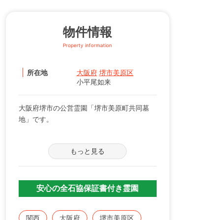
物件情報
Property information
所在地
大阪府
堺市美原区
小平尾如来
大阪府堺市の公営霊園「堺市美原町共同墓
地」です。
【募集の詳細について】
もっと見る
管轄の自治体窓口へお問い合わせください。
※募集は不定期で、申込に際する諸条件がご
ざいます。
安心の全石協保証書付き霊園
既にこちらに区画をお持ちの方で、お持ちの
お墓を建てる、直す、引越すなどをご検討の
関西
大阪府
堺市美原区