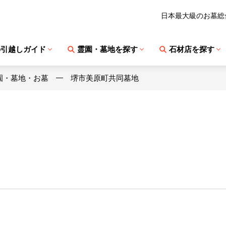
日本最大級のお墓総
の引越しガイド
霊園・墓地を探す
石材店を探す
園・墓地・お墓
堺市美原町共同墓地