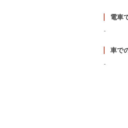
電車
-
車で
-