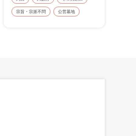
方は、専門のスタッフが無料でご相談をお受
けします。
宗旨・宗派不問
公営墓地
お気軽にみんなのお墓 お問い合わせ窓口
【0120-12-1440】までご連絡ください。