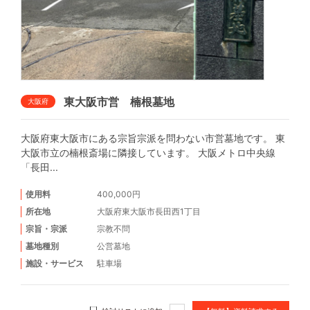
東大阪市営 楠根墓地
大阪府
大阪府東大阪市にある宗旨宗派を問わない市営墓地です。 東
大阪市立の楠根斎場に隣接しています。 大阪メトロ中央線
「長田...
使用料
400,000円
所在地
大阪府東大阪市長田西1丁目
宗旨・宗派
宗教不問
墓地種別
公営墓地
施設・サービス
駐車場