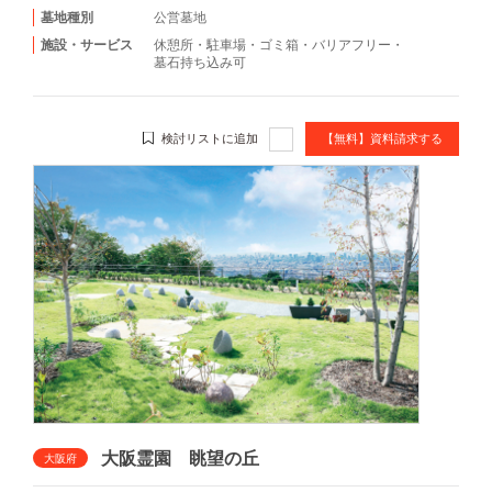
墓地種別
公営墓地
施設・サービス
休憩所
・
駐車場
・
ゴミ箱
・
バリアフリー
・
墓石持ち込み可
検討リストに追加
【無料】資料請求する
大阪霊園 眺望の丘
大阪府