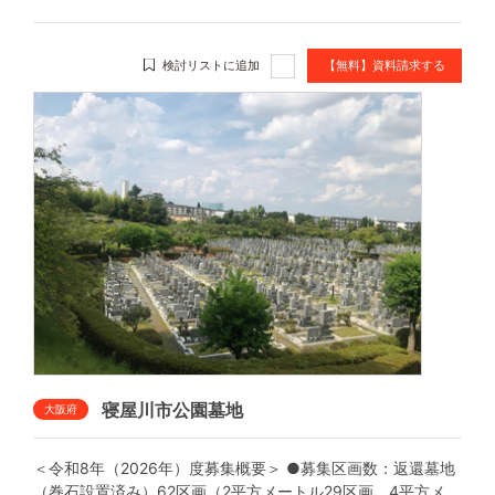
検討リストに追加
【無料】資料請求する
寝屋川市公園墓地
大阪府
＜令和8年（2026年）度募集概要＞ ●募集区画数：返還墓地
（巻石設置済み）62区画（2平方メートル29区画、4平方メ...