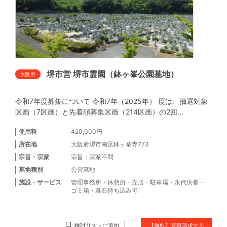
堺市営 堺市霊園（鉢ヶ峯公園墓地）
大阪府
令和7年度募集について 令和7年（2025年） 度は、抽選対象
区画（7区画）と先着順募集区画（214区画）の2回...
使用料
420,000円
所在地
大阪府堺市南区鉢ヶ峯寺773
宗旨・宗派
宗旨・宗派不問
墓地種別
公営墓地
施設・サービス
管理事務所
・
休憩所
・
売店
・
駐車場
・
永代供養
・
ゴミ箱
・
墓石持ち込み可
検討リストに追加
【無料】資料請求する