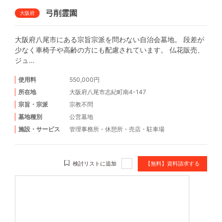
弓削霊園
大阪府
大阪府八尾市にある宗旨宗派を問わない自治会墓地。 段差が
少なく車椅子や高齢の方にも配慮されています。 仏花販売、
ジュ...
使用料
550,000円
所在地
大阪府八尾市志紀町南4-147
宗旨・宗派
宗教不問
墓地種別
公営墓地
施設・サービス
管理事務所
・
休憩所
・
売店
・
駐車場
検討リストに追加
【無料】資料請求する