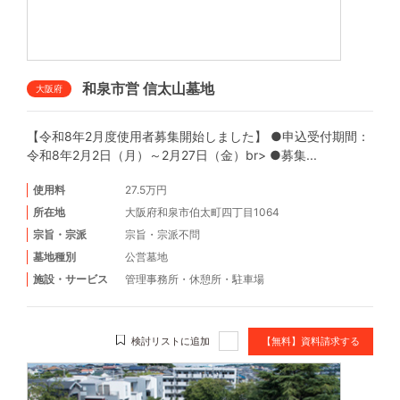
和泉市営 信太山墓地
大阪府
【令和8年2月度使用者募集開始しました】 ●申込受付期間：
令和8年2月2日（月）～2月27日（金）br> ●募集...
使用料
27.5万円
所在地
大阪府和泉市伯太町四丁目1064
宗旨・宗派
宗旨・宗派不問
墓地種別
公営墓地
施設・サービス
管理事務所
・
休憩所
・
駐車場
検討リストに追加
【無料】資料請求する