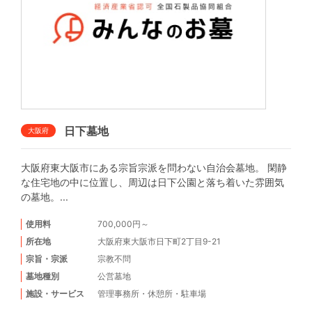
日下墓地
大阪府
大阪府東大阪市にある宗旨宗派を問わない自治会墓地。 閑静
な住宅地の中に位置し、周辺は日下公園と落ち着いた雰囲気
の墓地。...
使用料
700,000円～
所在地
大阪府東大阪市日下町2丁目9-21
宗旨・宗派
宗教不問
墓地種別
公営墓地
施設・サービス
管理事務所
・
休憩所
・
駐車場