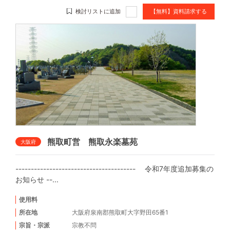
検討リストに追加
【無料】資料請求する
熊取町営 熊取永楽墓苑
大阪府
--------------------------------------- 令和7年度追加募集の
お知らせ --...
使用料
所在地
大阪府泉南郡熊取町大字野田65番1
宗旨・宗派
宗教不問