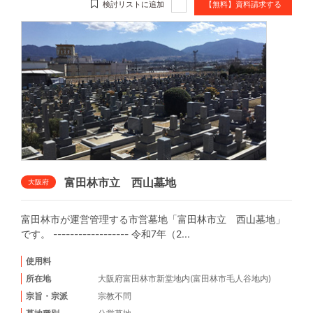
検討リストに追加
【無料】資料請求する
富田林市立 西山墓地
大阪府
富田林市が運営管理する市営墓地「富田林市立 西山墓地」
です。 ------------------ 令和7年（2...
使用料
所在地
大阪府富田林市新堂地内(富田林市毛人谷地内)
宗旨・宗派
宗教不問