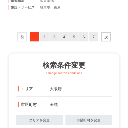
墓地種別
公営墓地
施設・サービス
駐車場
・
東屋
前
1
2
3
4
5
6
7
次
検索条件変更
Change search conditions
エリア
大阪府
市区町村
全域
エリアを変更
市区町村を変更