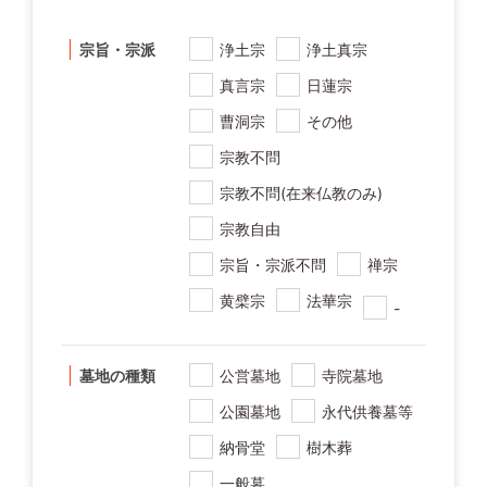
宗旨・宗派
浄土宗
浄土真宗
真言宗
日蓮宗
曹洞宗
その他
宗教不問
宗教不問(在来仏教のみ)
宗教自由
宗旨・宗派不問
禅宗
黄檗宗
法華宗
-
墓地の種類
公営墓地
寺院墓地
公園墓地
永代供養墓等
納骨堂
樹木葬
一般墓