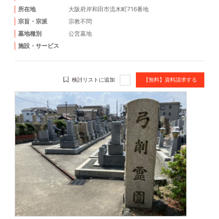
所在地
大阪府岸和田市流木町716番地
宗旨・宗派
宗教不問
墓地種別
公営墓地
施設・サービス
検討リストに追加
【無料】資料請求する