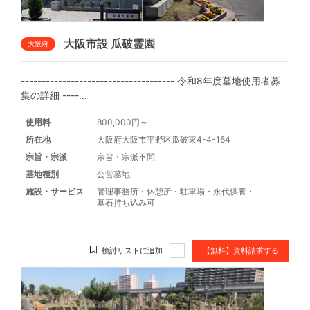
大阪市設 瓜破霊園
大阪府
------------------------------------- 令和8年度墓地使用者募
集の詳細 ----...
使用料
800,000円～
所在地
大阪府大阪市平野区瓜破東4-4-164
宗旨・宗派
宗旨・宗派不問
墓地種別
公営墓地
施設・サービス
管理事務所
・
休憩所
・
駐車場
・
永代供養
・
墓石持ち込み可
検討リストに追加
【無料】資料請求する