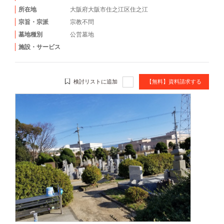
所在地
大阪府大阪市住之江区住之江
宗旨・宗派
宗教不問
墓地種別
公営墓地
施設・サービス
検討リストに追加
【無料】資料請求する