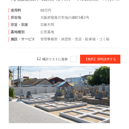
使用料
68万円
所在地
大阪府寝屋川市池の瀬町5番2号
宗旨・宗派
宗教不問
墓地種別
公営墓地
施設・サービス
管理事務所
・
休憩所
・
売店
・
駐車場
・
ゴミ箱
検討リストに追加
【無料】資料請求する