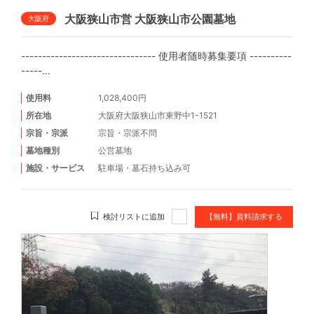
大阪狭山市営 大阪狭山市公園墓地
大阪府
-------------------------------- 使用者随時募集要項 ----------
-----...
使用料
1,028,400円
所在地
大阪府大阪狭山市東野中1-1521
宗旨・宗派
宗旨・宗派不問
墓地種別
公営墓地
施設・サービス
駐車場
・
墓石持ち込み可
検討リストに追加
【無料】資料請求する