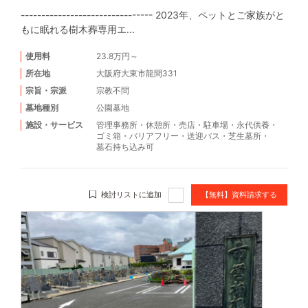
-------------------------------- 2023年、ペットとご家族がと
もに眠れる樹木葬専用エ...
使用料
23.8万円～
所在地
大阪府大東市龍間331
宗旨・宗派
宗教不問
墓地種別
公園墓地
施設・サービス
管理事務所
・
休憩所
・
売店
・
駐車場
・
永代供養
・
ゴミ箱
・
バリアフリー
・
送迎バス
・
芝生墓所
・
墓石持ち込み可
検討リストに追加
【無料】資料請求する