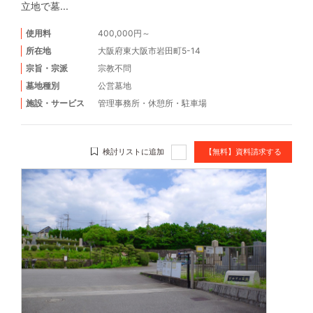
立地で墓...
使用料
400,000円～
所在地
大阪府東大阪市岩田町5-14
宗旨・宗派
宗教不問
墓地種別
公営墓地
施設・サービス
管理事務所
・
休憩所
・
駐車場
検討リストに追加
【無料】資料請求する