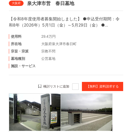
泉大津市営 春日墓地
大阪府
【令和8年度使用者募集開始しました】 ●申込受付期間：令
和8年（2026年）5月1日（金）～5月29日（金） ●...
使用料
29.4万円
所在地
大阪府泉大津市春日町
宗旨・宗派
宗教不問
墓地種別
公営墓地
施設・サービス
検討リストに追加
【無料】資料請求する