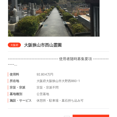
大阪狭山市西山霊園
大阪府
-------------------------------- 使用者随時募集要項 ----------
----...
使用料
92.804万円
所在地
大阪府大阪狭山市大野西860-1
宗旨・宗派
宗旨・宗派不問
墓地種別
公営墓地
施設・サービス
休憩所
・
駐車場
・
墓石持ち込み可