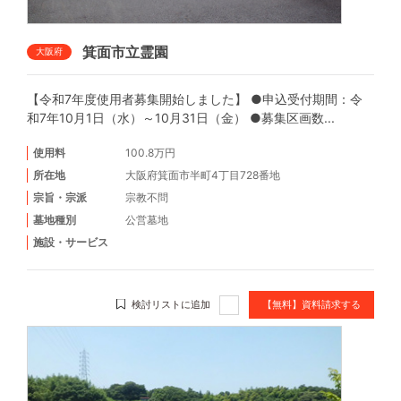
箕面市立霊園
大阪府
【令和7年度使用者募集開始しました】 ●申込受付期間：令
和7年10月1日（水）～10月31日（金） ●募集区画数...
使用料
100.8万円
所在地
大阪府箕面市半町4丁目728番地
宗旨・宗派
宗教不問
墓地種別
公営墓地
施設・サービス
検討リストに追加
【無料】資料請求する