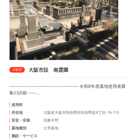
大阪市設 南霊園
大阪府
------------------------------------- 令和8年度墓地使用者募
集の詳細 ----...
使用料
所在地
大阪府大阪市阿倍野区阿倍野筋4丁目-19-115
宗旨・宗派
宗教不問
墓地種別
公営墓地
施設・サービス