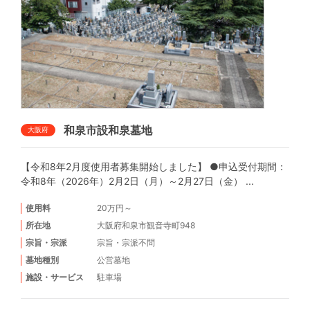
和泉市設和泉墓地
大阪府
【令和8年2月度使用者募集開始しました】 ●申込受付期間：
令和8年（2026年）2月2日（月）～2月27日（金） ...
使用料
20万円～
所在地
大阪府和泉市観音寺町948
宗旨・宗派
宗旨・宗派不問
墓地種別
公営墓地
施設・サービス
駐車場