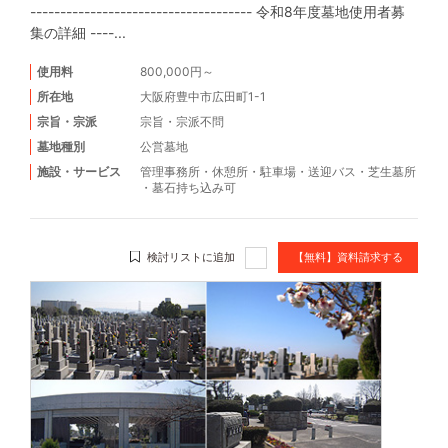
------------------------------------- 令和8年度墓地使用者募
集の詳細 ----...
使用料
800,000円～
所在地
大阪府豊中市広田町1-1
宗旨・宗派
宗旨・宗派不問
墓地種別
公営墓地
施設・サービス
管理事務所
・
休憩所
・
駐車場
・
送迎バス
・
芝生墓所
・
墓石持ち込み可
検討リストに追加
【無料】資料請求する