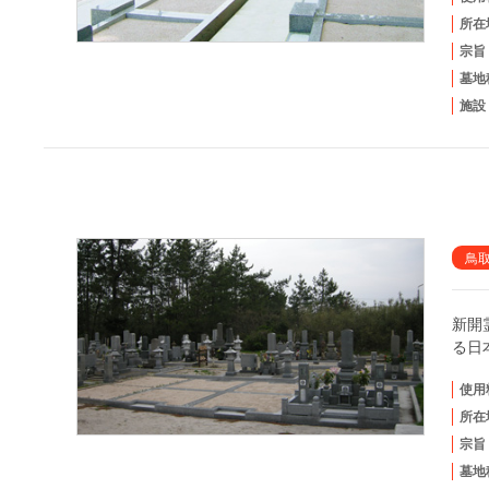
所在
宗旨
墓地
施設
鳥
新開
る日
使用
所在
宗旨
墓地