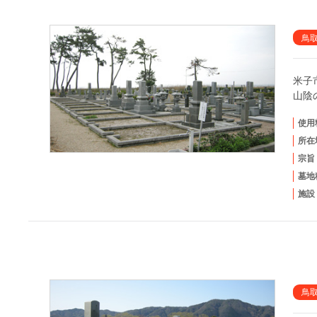
鳥
米子
山陰
使用
所在
宗旨
墓地
施設
鳥