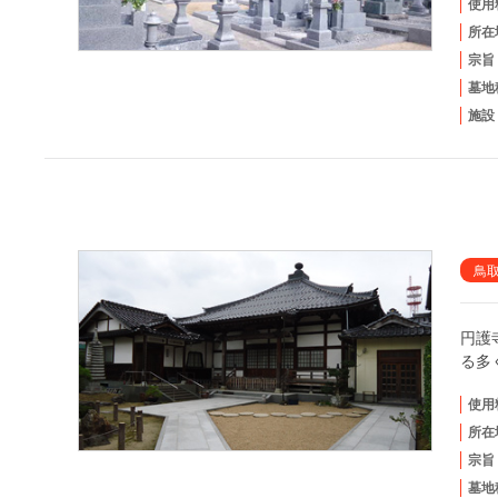
使用
所在
宗旨
墓地
施設
鳥
円護
る多
使用
所在
宗旨
墓地