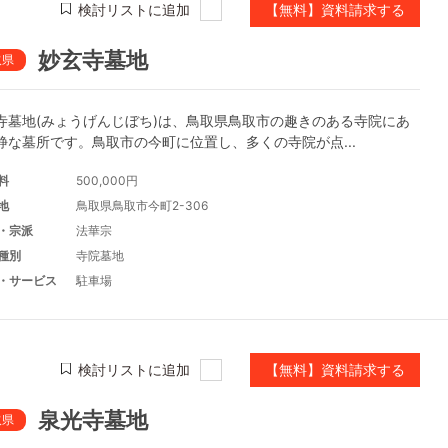
検討リストに追加
【無料】資料請求する
妙玄寺墓地
取県
寺墓地(みょうげんじぼち)は、鳥取県鳥取市の趣きのある寺院にあ
静な墓所です。鳥取市の今町に位置し、多くの寺院が点...
料
500,000円
地
鳥取県鳥取市今町2-306
・宗派
法華宗
種別
寺院墓地
・サービス
駐車場
検討リストに追加
【無料】資料請求する
泉光寺墓地
取県