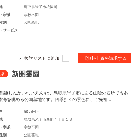
地
鳥取県米子市祇園町
・宗派
宗教不問
種別
公園墓地
・サービス
検討リストに追加
【無料】資料請求する
新開霊園
取県
霊園(しんかいれいえん)は、鳥取県米子市にある山陰の名所でもあ
本海を眺める公園墓地です。四季折々の景色に、ご先祖...
料
50万円～
地
鳥取県米子市新開４丁目１３
・宗派
宗教不問
種別
公園墓地