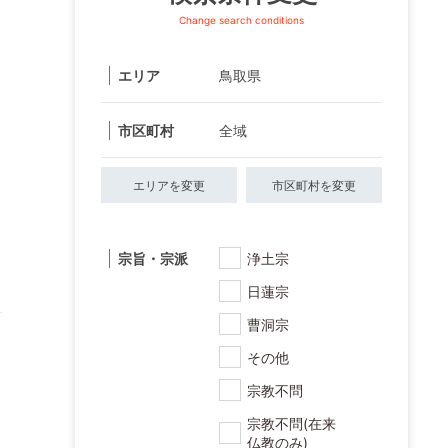
Change search conditions
エリア
鳥取県
市区町村
全域
エリアを変更
市区町村を変更
宗旨・宗派
浄土宗
日蓮宗
曹洞宗
その他
宗教不問
宗教不問(在来
仏教のみ)