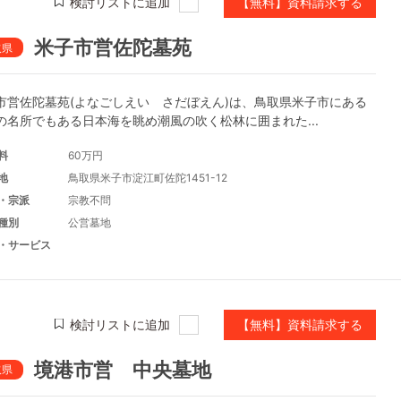
検討リストに追加
【無料】資料請求する
米子市営佐陀墓苑
取県
市営佐陀墓苑(よなごしえい さだぼえん)は、鳥取県米子市にある
の名所でもある日本海を眺め潮風の吹く松林に囲まれた...
料
60万円
地
鳥取県米子市淀江町佐陀1451-12
・宗派
宗教不問
種別
公営墓地
・サービス
検討リストに追加
【無料】資料請求する
境港市営 中央墓地
取県