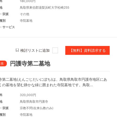
料
180,000円
地
鳥取県東伯郡湯梨浜町大字松崎255
・宗派
その他
種別
寺院墓地
・サービス
検討リストに追加
【無料】資料請求する
円護寺第二墓地
取県
寺第二墓地(えんごじだいにぼち)は、鳥取県鳥取市円護寺地区にあ
くの墓地を望む静かな緑に囲まれた寺院墓地です。鳥取...
料
320,000円
地
鳥取県鳥取市円護寺
・宗派
宗教不問(在来仏教のみ)
種別
寺院墓地