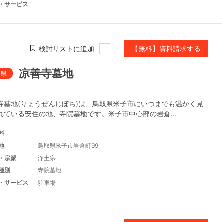
・サービス
検討リストに追加
【無料】資料請求する
凉善寺墓地
取県
寺墓地(りょうぜんじぼち)は、鳥取県米子市にいつまでも温かく見
れている安住の地、寺院墓地です。米子市中心部の岩倉...
料
地
鳥取県米子市岩倉町99
・宗派
浄土宗
種別
寺院墓地
・サービス
駐車場