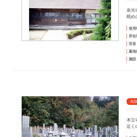
泉光
眺め
使用
所在
宗旨
墓地
施設
鳥
本立
近く