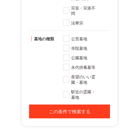
宗旨・宗派不
問
法華宗
墓地の種類
公営墓地
寺院墓地
公園墓地
永代供養墓等
羨望のいい霊
園・墓地
駅近の霊園・
墓地
この条件で検索する