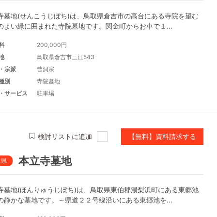
寺墓地(せんこうじぼち)は、鳥取県倉吉市の高台にある寺院を望む
のよい緑に囲まれた寺院墓地です。関金町からお車で１...
料
200,000円
地
鳥取県倉吉市三江543
・宗派
曹洞宗
種別
寺院墓地
・サービス
駐車場
検討リストに追加
【無料】資料請求する
本立寺墓地
取県
寺墓地(ほんりゅうじぼち)は、鳥取県東伯郡湯梨浜町にある東郷池
の静かな墓地です。～県道２２号線沿いにある東郷池を...