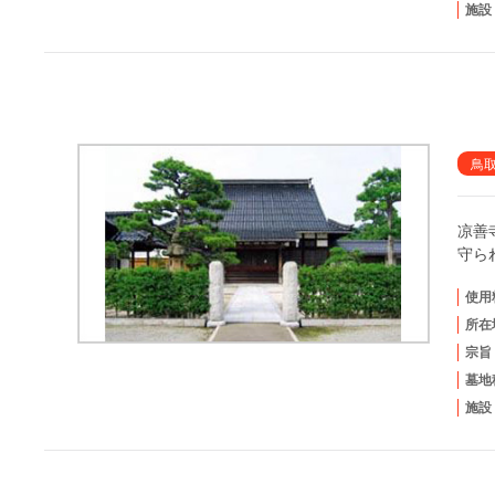
施設
鳥
凉善
守ら
使用
所在
宗旨
墓地
施設