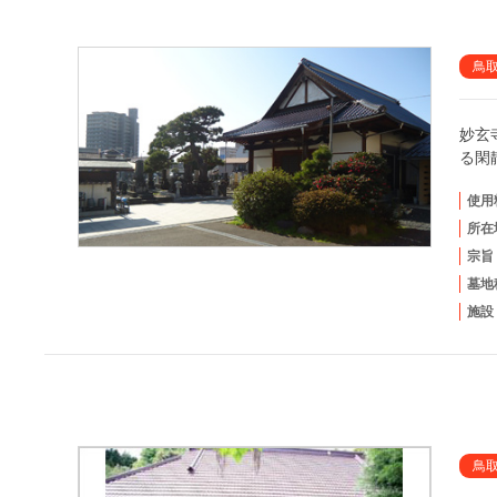
鳥
妙玄
る閑
使用
所在
宗旨
墓地
施設
鳥