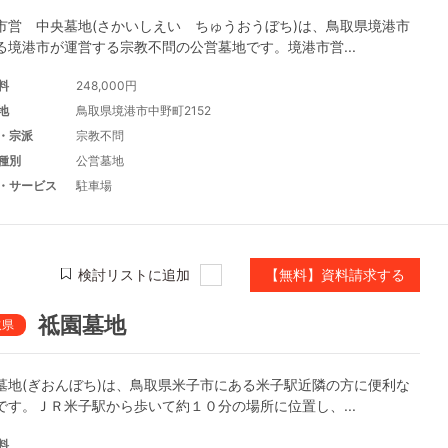
市営 中央墓地(さかいしえい ちゅうおうぼち)は、鳥取県境港市
る境港市が運営する宗教不問の公営墓地です。境港市営...
料
248,000円
地
鳥取県境港市中野町2152
・宗派
宗教不問
種別
公営墓地
・サービス
駐車場
検討リストに追加
【無料】資料請求する
祗園墓地
取県
墓地(ぎおんぼち)は、鳥取県米子市にある米子駅近隣の方に便利な
です。ＪＲ米子駅から歩いて約１０分の場所に位置し、...
料