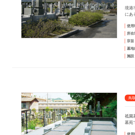
境港
にあ
使用
所在
宗旨
墓地
施設
鳥
祗園
墓苑
使用