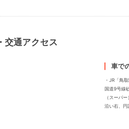
・交通アクセス
車で
・JR「鳥
国道9号線
（スーパー
沿い右、円