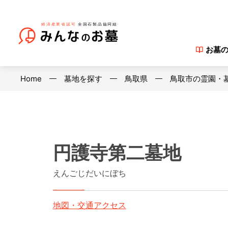
お墓
Home
墓地を探す
鳥取県
鳥取市の霊園・
円護寺第二墓地
えんごじだいにぼち
地図・交通アクセス