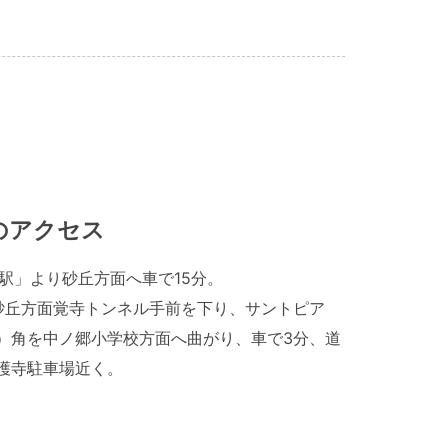
のアクセス
取駅」より砂丘方面へ車で15分。
砂丘方面覚寺トンネル手前を下り、サントピア
）角を中ノ郷小学校方面へ曲がり、車で3分、道
護寺駐車場近く。