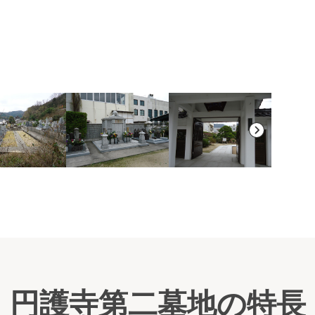
鳥取
円護寺第二墓地の特長