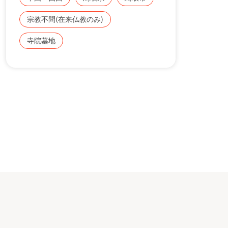
墓地。
宗教不問(在来仏教のみ)
園内には、駐車場、水道、手桶も完備してお
りますのでお気軽にお墓参りに行けます。
寺院墓地
市でも人気の墓地です。