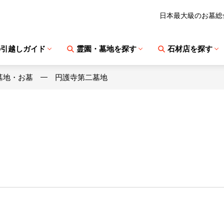
日本最大級のお墓総
の引越しガイド
霊園・墓地を探す
石材店を探す
墓地・お墓
円護寺第二墓地