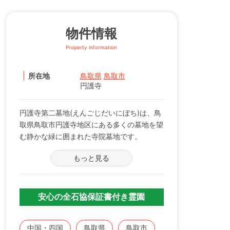
物件情報
Property information
所在地
鳥取県
鳥取市
円護寺
円護寺第二墓地(えんごじだいにぼち)は、鳥
取県鳥取市円護寺地区にある多くの墓地を望
む静かな緑に囲まれた寺院墓地です。
もっと見る
鳥取市でも人気の墓地です。現在は、檀家条
件のみでのご紹介ですが、円護寺墓地は古く
から多くのお墓参りの方が訪れる閑静なお墓
です。
安心の全石協保証書付き霊園
夏には青々とした緑に囲まれ、秋には美しい
紅葉を眺めることのできる情緒あふれる寺院
中国・四国
鳥取県
鳥取市