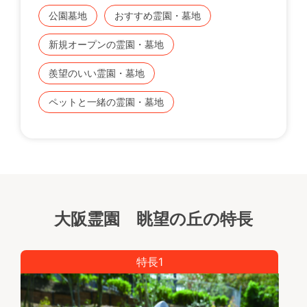
■安心の永代供養システム
公園墓地
おすすめ霊園・墓地
一般のお墓が万一無縁になっても、ご遺骨は永代供養
塔に無料で合祀し、永代にわたりご供養いたします。
新規オープンの霊園・墓地
羨望のいい霊園・墓地
■永代供養付き樹木葬墓地
樹木のもとに眠る樹木葬墓地、１区画39万円より受
ペットと一緒の霊園・墓地
付中です。
ご購入後の管理料は不要で、最後の方をご納骨後50
年を経過すると、園内の永代供養塔に無料でご遺骨を
合祀し、永代にわたってご供養いたします。
■永代供養墓も好評受付中
個別納骨で安心。万一代が途絶えても、墓石もご遺骨
大阪霊園 眺望の丘の特長
もそのまま残る永代供養墓「こもれび」好評受付中。
管理料不要で93.3万円より。
特長1