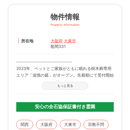
物件情報
Property information
所在地
大阪府
大東市
龍間331
--------------------------------
2023年、ペットとご家族がともに眠れる樹木葬専用
エリア「追憶の庭」がオープン。先着順にて受付開始
しました。
もっと見る
--------------------------------
平成２８年、グランドオープン。 遮るもののない広
安心の全石協保証書付き霊園
大なパノラマ。目の前に広がる大阪平野はもちろんの
こと、遠く淡路島や明石海峡大橋をも望むことも出来
る公園墓地です。
関西
大阪府
大東市
宗教不問