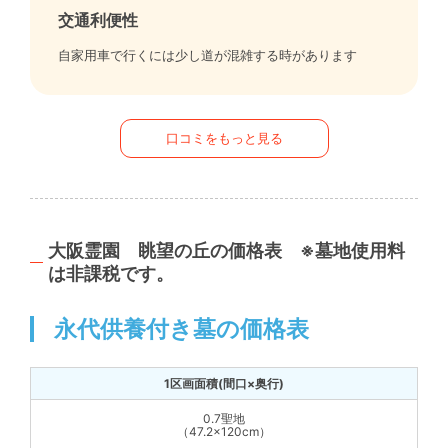
交通利便性
自家用車で行くには少し道が混雑する時があります
口コミをもっと見る
大阪霊園 眺望の丘の価格表 ※墓地使用料
は非課税です。
永代供養付き墓の価格表
0.7聖地
（47.2×120cm）