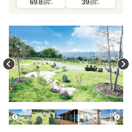
69
8
39
.
万円～
万円～
眺
族