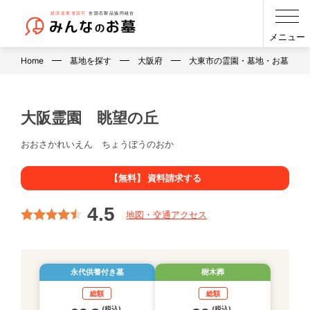
メニュー
Home
墓地を探す
大阪府
大東市の霊園・墓地・お墓
大阪霊園 眺望の丘
おおさかれいえん ちょうぼうのおか
【無料】 資料請求する
4.5
地図・交通アクセス
永代供養付き墓
樹木葬
総額
総額
(税込)
(税込)