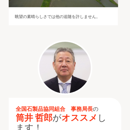
眺望の素晴らしさでは他の追随を許しません。
全国石製品協同組合 事務局長
の
筒井 哲郎
が
オススメ
し
ます！