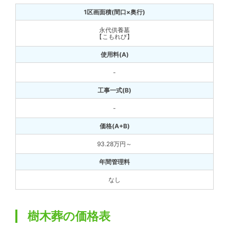
永代供養墓
【こもれび】
-
-
93.28万円～
なし
樹木葬の価格表