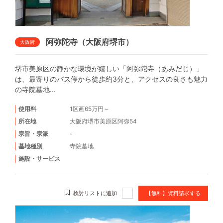
阿弥陀寺（大阪府堺市）
大阪府
堺市美原区の静かな環境が嬉しい「阿弥陀寺（あみだじ）」
は、最寄りのバス停から徒歩約3分と、アクセスの良さも魅力
の寺院墓地...
使用料
1区画65万円～
所在地
大阪府堺市美原区阿弥54
宗旨・宗派
-
墓地種別
寺院墓地
施設・サービス
検討リストに追加
【無料】資料請求する