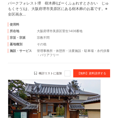
パークフォレスト堺 樹木葬(ぱーくふぉれすとさかい じゅ
もくそう)は、大阪府堺市美原区にある樹木葬のお墓です。※
全区画永...
使用料
所在地
大阪府堺市美原区菅生1406番地
宗旨・宗派
宗教不問
墓地種別
その他
施設・サービス
管理事務所
・
休憩所
・
法要施設
・
駐車場
・
永代供養
・
バリアフリー
検討リストに追加
【無料】資料請求する