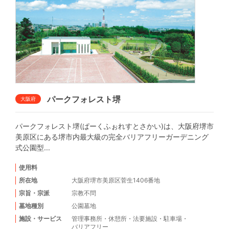
パークフォレスト堺
大阪府
パークフォレスト堺(ぱーくふぉれすとさかい)は、大阪府堺市
美原区にある堺市内最大級の完全バリアフリーガーデニング
式公園型...
使用料
所在地
大阪府堺市美原区菅生1406番地
宗旨・宗派
宗教不問
墓地種別
公園墓地
施設・サービス
管理事務所
・
休憩所
・
法要施設
・
駐車場
・
バリアフリー