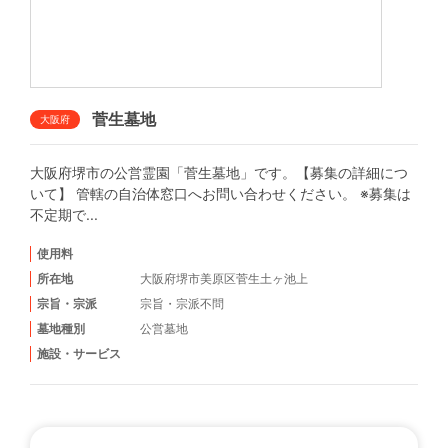
菅生墓地
大阪府
大阪府堺市の公営霊園「菅生墓地」です。【募集の詳細につ
いて】 管轄の自治体窓口へお問い合わせください。 ※募集は
不定期で...
使用料
所在地
大阪府堺市美原区菅生土ヶ池上
宗旨・宗派
宗旨・宗派不問
墓地種別
公営墓地
施設・サービス