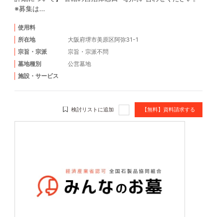
※募集は...
使用料
所在地
大阪府堺市美原区阿弥31-1
宗旨・宗派
宗旨・宗派不問
墓地種別
公営墓地
施設・サービス
検討リストに追加
【無料】資料請求する