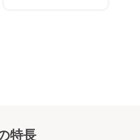
度です。
«１区画 440,000円（2名様）»
※年間管理費なし
デニング樹木葬
※個別安置期間：最後の納骨より１３年（安
置期間の延長可）
※代々継承不可
«家族みんなで樹木葬 730,000円（最大6
名様まで収蔵可）»
※年間管理費なし
※個別安置期間：最後の納骨より13年間（安
置期間の延長不可）
※代々継承不可
◇ガーデニング樹木葬
季節の花々に囲まれた墓石に永代供養がつい
の特長
た新しいお墓のスタイルが「ガーデニング樹
木葬」です。