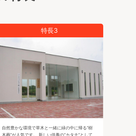
一般墓と比較し、色とりどりの明るい墓石と
緑いっぱいの花々でお墓参り楽しくなるつく
りを目指しました。
お花のお手入れも霊園の管理者がで行います
特長3
ので、ご利用者の手間が無く安心です。
«ガーデニング樹木葬 672,000円（2名
様）»
※管理料3,500円
※代々継承不可
自然豊かな環境で草木と一緒に緑の中に帰る”樹
木葬”が人気です。 新しい供養の”カタチ”として