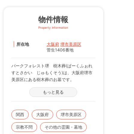
物件情報
Property information
所在地
大阪府
堺市美原区
菅生1406番地
パークフォレスト堺 樹木葬(ぱーくふぉれ
すとさかい じゅもくそう)は、大阪府堺市
美原区にある樹木葬のお墓です。
※全区画永代供養付
もっと見る
◇本格的な樹木葬
跡継ぎの居ない方でも永代供養がセットにな
関西
大阪府
堺市美原区
っているので安心です。
宗教不問
その他の霊園・墓地
また、将来の維持費の負担がない永代管理制