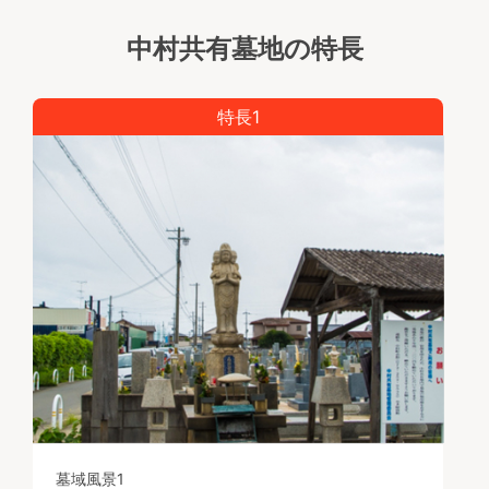
中村共有墓地の特長
特長1
墓域風景1