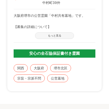
中村町39外
大阪府堺市の公営霊園「中村共有墓地」です。
【募集の詳細について】
管轄の自治体窓口へお問い合わせください。
もっと見る
※募集は不定期で、申込に際する諸条件がございま
す。
安心の全石協保証書付き霊園
既にこちらに区画をお持ちの方で、お持ちのお墓を建
てる、直す、引越すなどをご検討の方は、専門のスタ
ッフが無料でご相談をお受けします。
関西
大阪府
堺市北区
お気軽にみんなのお墓 お問い合わせ窓口【0120-12-
宗旨・宗派不問
公営墓地
1440】までご連絡ください。