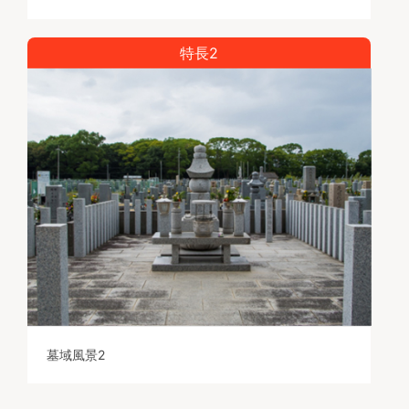
特長2
墓域風景2