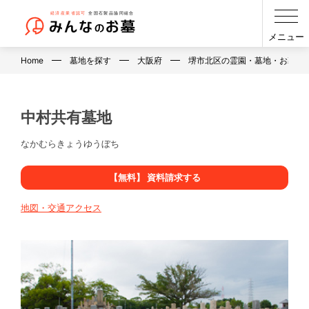
メニュー
Home
墓地を探す
大阪府
堺市北区の霊園・墓地・お墓
中村共有墓地
なかむらきょうゆうぼち
【無料】 資料請求する
地図・交通アクセス