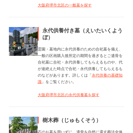
大阪府堺市北区の一般墓を探す
永代供養付き墓（えいたいくよう
ぼ）
霊園・墓地内に永代供養のための合祀墓を備え、
一般の区画購入後所定の期間を過ぎるとご遺骨を
合祀墓に合祀・永代供養してもらえるものや、代
が途絶えた時点で合祀・永代供養してもらえるも
のなどがあります。詳しくは「
永代供養の基礎知
識
」をご覧ください。
大阪府堺市北区の永代供養墓を探す
樹木葬（じゅもくそう）
石のお墓を用いずに、遺骨を自然に還す葬法全体