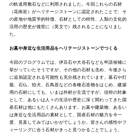
の軌道用敷石などに利用されました。今回これらの石材
（花崗岩）がヘリテージストーンに認定されたことで、そ
の産地や地質学的特徴、石材としての特性、人類の文化的
活用の歴史が後世に（英文で）残されることになりまし
た。
お墓や身近な生活用品をヘリテージストーンでつくる
今回のプログラムでは、伊豆石や大谷石なども申請候補に
挙がっていたそうですが、その他の石材も含め、今後さら
に追加認定される可能性も充分残されています。墓石や灯
籠、石仏、狛犬、石鳥居などの各種石造物をはじめ、建築
用の石材にしても、いまは外材が主流ですが、信仰の対象
として、あるいは人々の生活や歴史に深く関わってきた国
産石材は他にもたくさんあります。お墓や建築物、あるい
は身近な生活用品の素材として、国産石材の魅力を今一
度、見直してみてはいかがでしょうか。皆さんの感性やフ
ィーリングに合う石材がきっと見つかることでしょう。