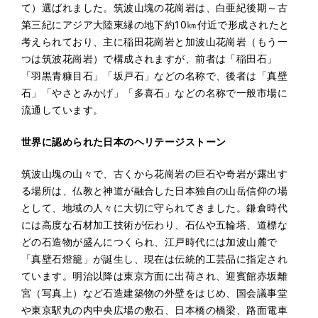
て）選ばれました。筑波山塊の花崗岩は、白亜紀後期～古
第三紀にアジア大陸東縁の地下約10㎞付近で形成されたと
考えられており、主に稲田花崗岩と加波山花崗岩（もう一
つは筑波花崗岩）で構成されますが、前者は「稲田石」
「羽黒青糠目石」「坂戸石」などの名称で、後者は「真壁
石」「やさとみかげ」「多喜石」などの名称で一般市場に
流通しています。
世界に認められた日本のヘリテージストーン
筑波山塊の山々で、古くから花崗岩の巨石や奇岩が露出す
る場所は、仏教と神道が融合した日本独自の山岳信仰の場
として、地域の人々に大切に守られてきました。鎌倉時代
には高度な石材加工技術が伝わり、石仏や五輪塔、道標な
どの石造物が盛んにつくられ、江戸時代には加波山麓で
「真壁石燈籠」が誕生し、現在は伝統的工芸品に指定され
ています。明治以降は東京方面に出荷され、迎賓館赤坂離
宮（写真上）など石造建築物の外壁をはじめ、国会議事堂
や東京駅丸の内中央広場の敷石、日本橋の橋梁、路面電車