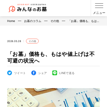
メニュー
Home
お墓のコラム
その他
「お墓」価格も、もは…
2026.05.28
その他
「お墓」価格も、もはや値上げは不
可避の状況へ
ツイート
シェア
LINEで送る