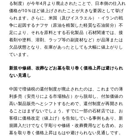
る制度）が今年4月より廃止されたことで、日本側の仕入れ
価格が10％ほど値上げされたことが大きな要因として挙げ
られます。さらに、米国（及びイスラエル）・イランの戦
争に起因するナフサ（原油を精製した軽質な石油留分）不
足により、それを原料とする石化製品（石材関連では、接
着剤や塗料、溶剤、ラップ等の副資材など）が品薄または
欠品状態となり、在庫があったとしても大幅に値上がりし
ています。
新規や修繕、改葬などお墓を取り巻く価格上昇は避けられ
ない見通し
中国で増値税の還付制度が廃止されたのは、これまでの薄
利多売（安売りによる市場独占）から脱却し、付加価値の
高い製品販売へとシフトするためで、還付制度が再開され
ることはまずないでしょう。すでに一部の石材店では、お
客様に価格改定（値上げ）を告知している事例もあり、新
規購入だけでなく字彫りや修繕・改葬費用なども含め、お
墓を取り巻く価格上昇はもはや避けられない見通しです。