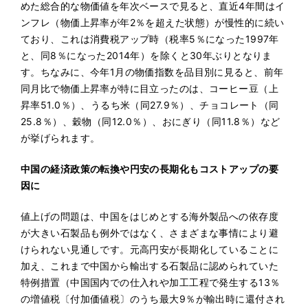
めた総合的な物価値を年次ベースで見ると、直近4年間はイ
ンフレ（物価上昇率が年2％を超えた状態）が慢性的に続い
ており、これは消費税アップ時（税率5％になった1997年
と、同8％になった2014年）を除くと30年ぶりとなりま
す。ちなみに、今年1月の物価指数を品目別に見ると、前年
同月比で物価上昇率が特に目立ったのは、コーヒー豆（上
昇率51.0％）、うるち米（同27.9％）、チョコレート（同
25.8％）、穀物（同12.0％）、おにぎり（同11.8％）など
が挙げられます。
中国の経済政策の転換や円安の長期化もコストアップの要
因に
値上げの問題は、中国をはじめとする海外製品への依存度
が大きい石製品も例外ではなく、さまざまな事情により避
けられない見通しです。元高円安が長期化していることに
加え、これまで中国から輸出する石製品に認められていた
特例措置（中国国内での仕入れや加工工程で発生する13％
の増値税〔付加価値税〕のうち最大9％が輸出時に還付され