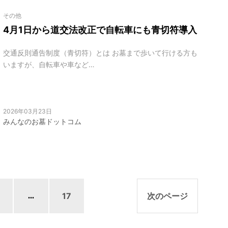
その他
4月1日から道交法改正で自転車にも青切符導入
交通反則通告制度（青切符）とは お墓まで歩いて行ける方も
いますが、自転車や車など…
2026年03月23日
みんなのお墓ドットコム
17
次のページ
...