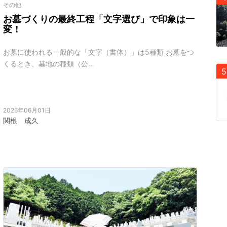
その他
お墓づくりの最終工程「文字選び」で印象は一
変！
お墓に使われる一般的な「文字（書体）」は5種類 お墓をつ
くるとき、墓地の種類（公…
2026年06月01日
関根 成久