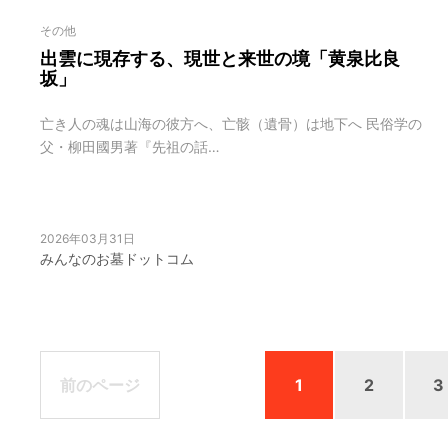
その他
出雲に現存する、現世と来世の境「黄泉比良
坂」
亡き人の魂は山海の彼方へ、亡骸（遺骨）は地下へ 民俗学の
父・柳田國男著『先祖の話…
2026年03月31日
みんなのお墓ドットコム
前のページ
1
2
3