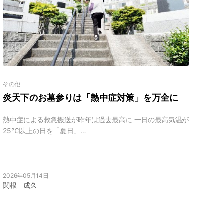
その他
炎天下のお墓参りは「熱中症対策」を万全に
熱中症による救急搬送が昨年は過去最高に 一日の最高気温が
25℃以上の日を「夏日」…
2026年05月14日
関根 成久