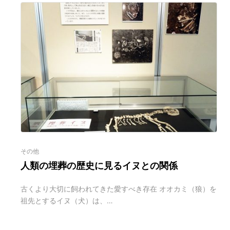
その他
人類の埋葬の歴史に見るイヌとの関係
古くより大切に飼われてきた愛すべき存在 オオカミ（狼）を
祖先とするイヌ（犬）は、…