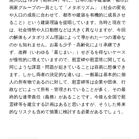
画家グループの一員として「メタボリズム」（社会の変化
や人口の成長に合わせて、都市や建築を有機的に成長させ
ること）という建築理論を提唱しています。当時と現在で
は、社会情勢や人口動態などは大きく異なりますが、今回
の解体もメタボリズム理論によって導かれた一つの運命な
のかも知れません。お墓も少子・高齢化により承継でき
ず、改葬（いわゆる「墓じまい」）せざるを得ないケース
が慢性的に増えていますので、慰霊碑や慰霊塔に関しても
同じような課題・問題が起きていることは容易に想像でき
ます。しかし両者の決定的な違いは、一般墓は基本的に個
人の所有物であるのに対して、慰霊碑等は企業や団体、行
政などによって所有・管理されていることが多く、その最
終的な連帯責任（義務）があることです。今後も全国で慰
霊碑等を建立する計画はあると思いますが、そうした将来
的なリスクも含めて慎重に検討する必要があるでしょう。