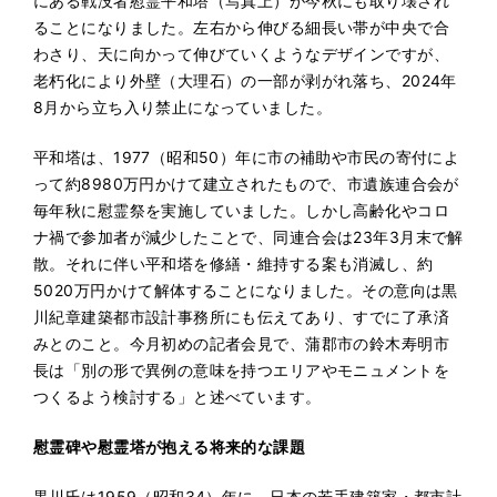
にある戦没者慰霊平和塔（写真上）が今秋にも取り壊され
ることになりました。左右から伸びる細長い帯が中央で合
わさり、天に向かって伸びていくようなデザインですが、
老朽化により外壁（大理石）の一部が剥がれ落ち、2024年
8月から立ち入り禁止になっていました。
平和塔は、1977（昭和50）年に市の補助や市民の寄付によ
って約8980万円かけて建立されたもので、市遺族連合会が
毎年秋に慰霊祭を実施していました。しかし高齢化やコロ
ナ禍で参加者が減少したことで、同連合会は23年3月末で解
散。それに伴い平和塔を修繕・維持する案も消滅し、約
5020万円かけて解体することになりました。その意向は黒
川紀章建築都市設計事務所にも伝えてあり、すでに了承済
みとのこと。今月初めの記者会見で、蒲郡市の鈴木寿明市
長は「別の形で異例の意味を持つエリアやモニュメントを
つくるよう検討する」と述べています。
慰霊碑や慰霊塔が抱える将来的な課題
黒川氏は1959（昭和34）年に、日本の若手建築家・都市計