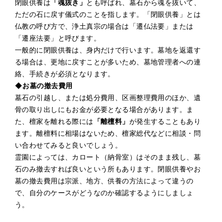
閉眼供養は
「魂抜き」
とも呼ばれ、墓石から魂を抜いて、
ただの石に戻す儀式のことを指します。「閉眼供養」とは
仏教の呼び方で、浄土真宗の場合は「遷仏法要」または
「遷座法要」と呼びます。
一般的に閉眼供養は、身内だけで行います。墓地を返還す
る場合は、更地に戻すことが多いため、墓地管理者への連
絡、手続きが必須となります。
◆お墓の撤去費用
墓石の引越し、または処分費用、区画整理費用のほか、遺
骨の取り出しにもお金が必要となる場合があります。ま
た、檀家を離れる際には
「離檀料」
が発生することもあり
ます。離檀料に相場はないため、檀家総代などに相談・問
い合わせてみると良いでしょう。
霊園によっては、カロート（納骨室）はそのまま残し、墓
石のみ撤去すれば良いという所もあります。閉眼供養やお
墓の撤去費用は宗派、地方、供養の方法によって違うの
で、自分のケースがどうなのか確認するようにしましょ
う。