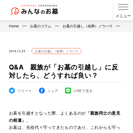
メニュー
Home
お墓のコラム
お墓の引越し（改葬）ノウハウ
Q&
2014.12.25
お墓の引越し（改葬）ノウハウ
Q&A 親族が「お墓の引越し」に反
対したら、どうすれば良い？
ツイート
シェア
LINEで送る
お墓を引越すとなった際、よくあるのが
「親族同士の意見
の相違」
。
お墓は、先祖代々守ってきたものであり、これからも守っ