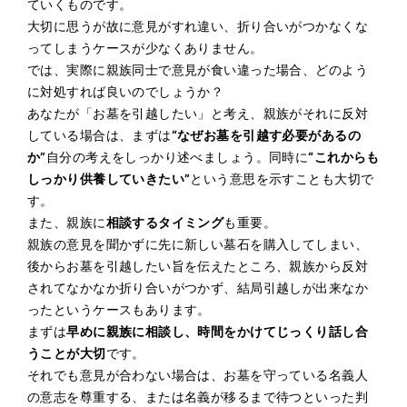
ていくものです。
大切に思うが故に意見がすれ違い、折り合いがつかなくな
ってしまうケースが少なくありません。
では、実際に親族同士で意見が食い違った場合、どのよう
に対処すれば良いのでしょうか？
あなたが「お墓を引越したい」と考え、親族がそれに反対
している場合は、まずは
“なぜお墓を引越す必要があるの
か”
自分の考えをしっかり述べましょう。同時に
“これからも
しっかり供養していきたい”
という意思を示すことも大切で
す。
また、親族に
相談するタイミング
も重要。
親族の意見を聞かずに先に新しい墓石を購入してしまい、
後からお墓を引越したい旨を伝えたところ、親族から反対
されてなかなか折り合いがつかず、結局引越しが出来なか
ったというケースもあります。
まずは
早めに親族に相談し、時間をかけてじっくり話し合
うことが大切
です。
それでも意見が合わない場合は、お墓を守っている名義人
の意志を尊重する、または名義が移るまで待つといった判