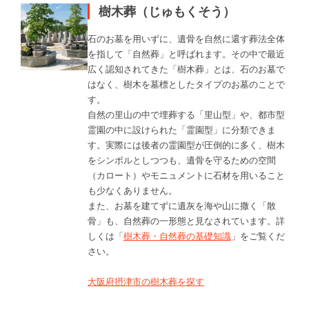
樹木葬（じゅもくそう）
石のお墓を用いずに、遺骨を自然に還す葬法全体
を指して「自然葬」と呼ばれます。その中で最近
広く認知されてきた「樹木葬」とは、石のお墓で
はなく、樹木を墓標としたタイプのお墓のことで
す。
自然の里山の中で埋葬する「里山型」や、都市型
霊園の中に設けられた「霊園型」に分類できま
す。実際には後者の霊園型が圧倒的に多く、樹木
をシンボルとしつつも、遺骨を守るための空間
（カロート）やモニュメントに石材を用いること
も少なくありません。
また、お墓を建てずに遺灰を海や山に撒く「散
骨」も、自然葬の一形態と見なされています。詳
しくは「
樹木葬・自然葬の基礎知識
」をご覧くだ
さい。
大阪府摂津市の樹木葬を探す