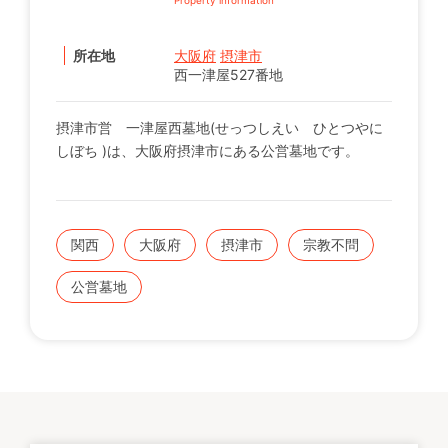
所在地
大阪府
摂津市
西一津屋527番地
摂津市営 一津屋西墓地(せっつしえい ひとつやに
しぼち )は、大阪府摂津市にある公営墓地です。
関西
大阪府
摂津市
宗教不問
公営墓地