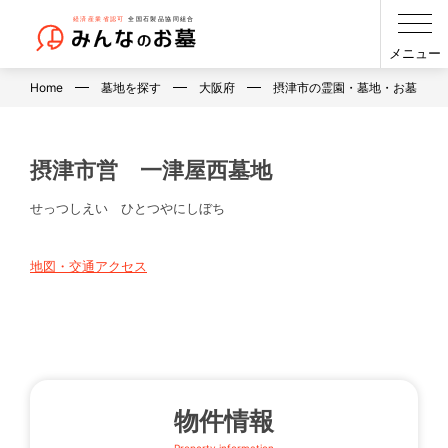
メニュー
Home
墓地を探す
大阪府
摂津市の霊園・墓地・お墓
摂津市営 一津屋西墓地
せっつしえい ひとつやにしぼち
地図・交通アクセス
物件情報
Property information