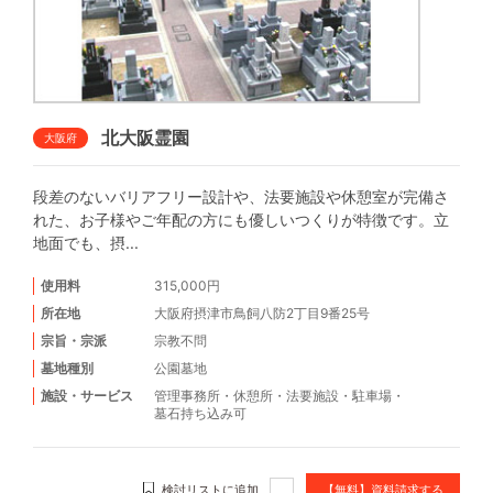
北大阪霊園
大阪府
段差のないバリアフリー設計や、法要施設や休憩室が完備さ
れた、お子様やご年配の方にも優しいつくりが特徴です。立
地面でも、摂...
使用料
315,000円
所在地
大阪府摂津市鳥飼八防2丁目9番25号
宗旨・宗派
宗教不問
墓地種別
公園墓地
施設・サービス
管理事務所
・
休憩所
・
法要施設
・
駐車場
・
墓石持ち込み可
検討リストに追加
【無料】資料請求する