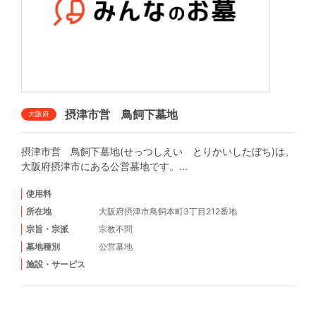
摂津市営 鳥飼下墓地
大阪府
摂津市営 鳥飼下墓地(せっつしえい とりかいしたぼち)は、
大阪府摂津市にある公営墓地です。...
使用料
所在地
大阪府摂津市鳥飼本町3丁目212番地
宗旨・宗派
宗教不問
墓地種別
公営墓地
施設・サービス