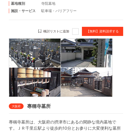
墓地種別
寺院墓地
施設・サービス
駐車場
・
バリアフリー
検討リストに追加
【無料】資料請求する
專稱寺墓所
大阪府
專稱寺墓所は、大阪府の摂津市にあるの閑静な境内墓地で
す。ＪＲ千里丘駅より徒歩約10分とお参りに大変便利な墓所