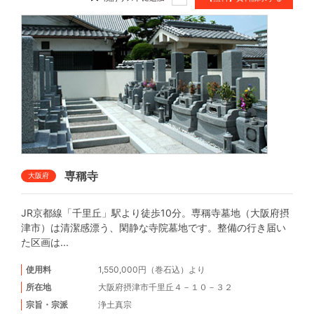
専稱寺
大阪府
JR京都線「千里丘」駅より徒歩10分。専稱寺墓地（大阪府摂
津市）は清潔感漂う、閑静な寺院墓地です。整備の行き届い
た区画は...
使用料
1,550,000円（巻石込）より
所在地
大阪府摂津市千里丘４－１０－３２
宗旨・宗派
浄土真宗