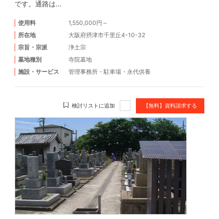
です。通路は...
使用料
1,550,000円～
所在地
大阪府摂津市千里丘4-10-32
宗旨・宗派
浄土宗
墓地種別
寺院墓地
施設・サービス
管理事務所
・
駐車場
・
永代供養
検討リストに追加
【無料】資料請求する