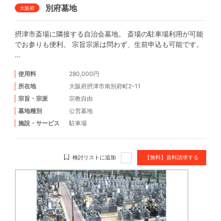
別府墓地
大阪府
摂津市斎場に隣接する自治会墓地。 斎場の駐車場利用が可能
でお参りも便利。 宗旨宗派は問わず、生前申込も可能です。
...
使用料
280,000円
所在地
大阪府摂津市南別府町2-11
宗旨・宗派
宗教自由
墓地種別
公営墓地
施設・サービス
駐車場
検討リストに追加
【無料】資料請求する