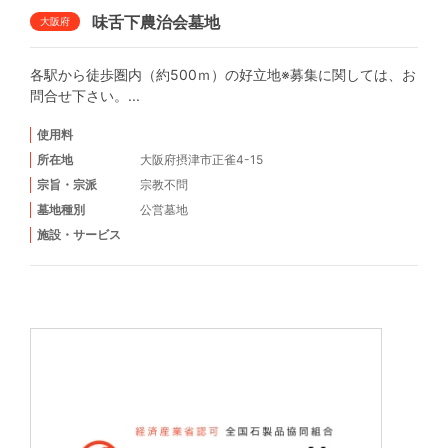
味舌下農治会墓地
大阪府
各駅から徒歩圏内（約500ｍ）の好立地※募集に関しては、お
問合せ下さい。...
使用料
所在地
大阪府摂津市正雀4-15
宗旨・宗派
宗教不問
墓地種別
公営墓地
施設・サービス