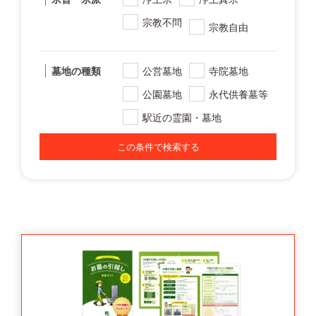
宗教不問
宗教自由
墓地の種類
公営墓地
寺院墓地
公園墓地
永代供養墓等
駅近の霊園・墓地
この条件で検索する