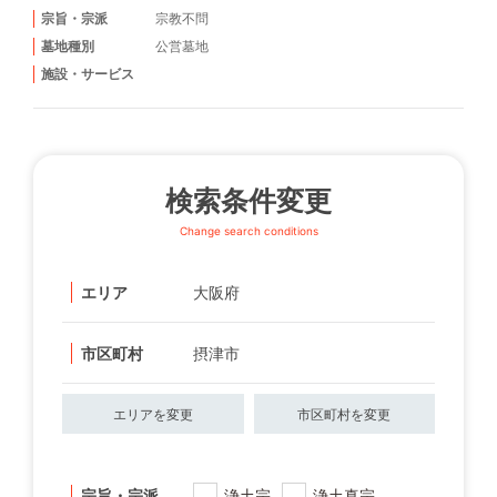
宗旨・宗派
宗教不問
墓地種別
公営墓地
施設・サービス
検索条件変更
Change search conditions
エリア
大阪府
市区町村
摂津市
エリアを変更
市区町村を変更
宗旨・宗派
浄土宗
浄土真宗