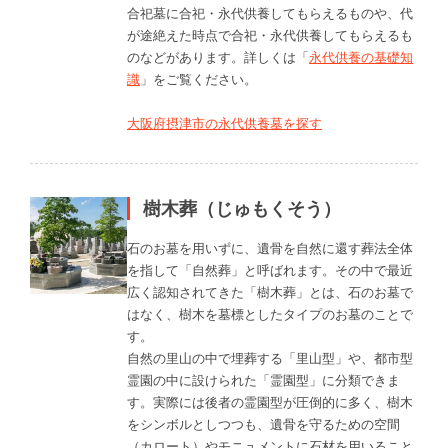
合祀墓に合祀・永代供養してもらえるものや、代
が途絶えた時点で合祀・永代供養してもらえるも
のなどがあります。詳しくは「
永代供養の基礎知
識
」をご覧ください。
大阪府摂津市の永代供養墓を探す
樹木葬（じゅもくそう）
石のお墓を用いずに、遺骨を自然に還す葬法全体
を指して「自然葬」と呼ばれます。その中で最近
広く認知されてきた「樹木葬」とは、石のお墓で
はなく、樹木を墓標としたタイプのお墓のことで
す。
自然の里山の中で埋葬する「里山型」や、都市型
霊園の中に設けられた「霊園型」に分類できま
す。実際には後者の霊園型が圧倒的に多く、樹木
をシンボルとしつつも、遺骨を守るための空間
（カロート）やモニュメントに石材を用いること