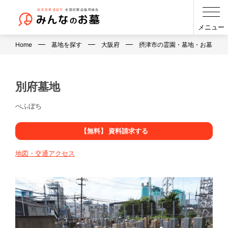
メニュー
Home
墓地を探す
大阪府
摂津市の霊園・墓地・お墓
別府墓地
べふぼち
【無料】 資料請求する
地図・交通アクセス