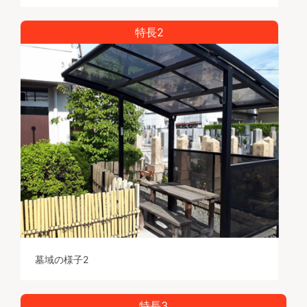
特長2
墓域の様子2
特長3