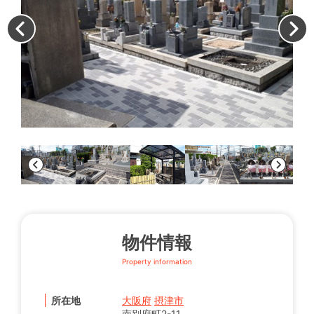
墓
物件情報
Property information
所在地
大阪府
摂津市
南別府町2-11