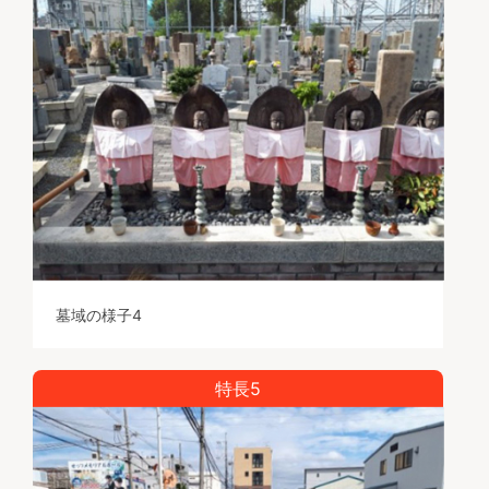
墓域の様子4
特長5