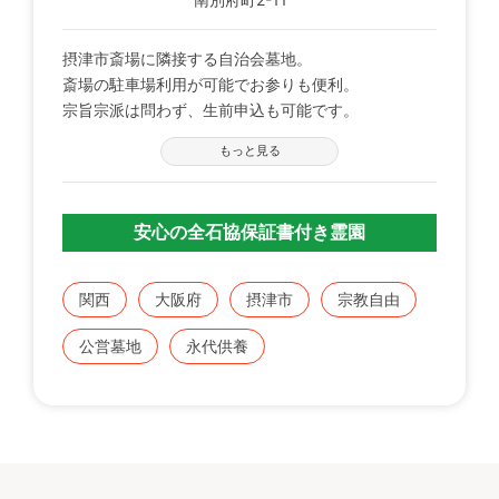
摂津市斎場に隣接する自治会墓地。
斎場の駐車場利用が可能でお参りも便利。
宗旨宗派は問わず、生前申込も可能です。
地下鉄今里筋線 井高野駅 より徒歩約14分（1.1㎞）。
もっと見る
申込条件：摂津市民のみ。
摂津市にお住まいの方におすすめの霊園です。
安心の全石協保証書付き霊園
関西
大阪府
摂津市
宗教自由
公営墓地
永代供養