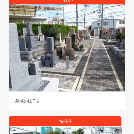
墓域の様子3
特長4