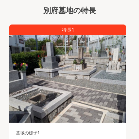
別府墓地の特長
特長1
墓域の様子1