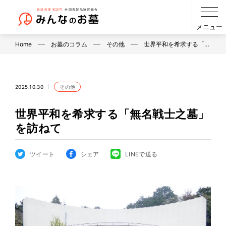
メニュー
Home
お墓のコラム
その他
世界平和を希求する「…
2025.10.30
その他
世界平和を希求する「無名戦士之墓」
を訪ねて
ツイート
シェア
LINEで送る