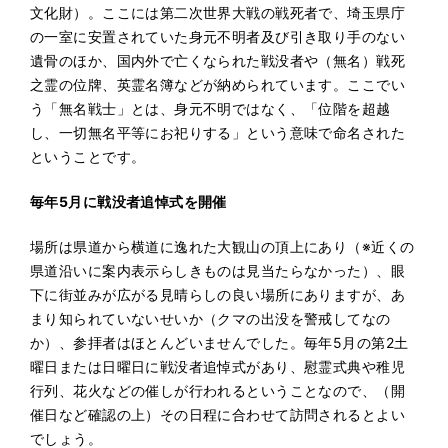
文化財）。ここには第二次世界大戦の戦死者で、埼玉県庁
の一室に安置されていた身元不明者及び引き取り手のない
遺骨のほか、国内外で亡くなられた戦没者や（無名）戦死
之霊の位牌、英霊名簿などが納められています。ここでい
う「無名戦士」とは、身元不明ではなく、「位階を超越
し、一切無名平等にお祀りする」という意味で命名された
ということです。
毎年5月に戦没者追悼式を開催
場所は県道から横道に逸れた大観山の頂上にあり（※近くの
県道沿いに案内表示らしきものは見当たらなかった）、眼
下に街並みが広がる見晴らしの良い場所にありますが、あ
まり知られていないせいか（クマの出没を警戒してなの
か）、参拝者はほとんどいませんでした。毎年5月の第2土
曜日または日曜日に戦没者追悼式があり、慰霊式典や稚児
行列、花火などの催しが行われるということなので、（開
催日など確認の上）その日程に合わせて訪問されるとよい
でしょう。