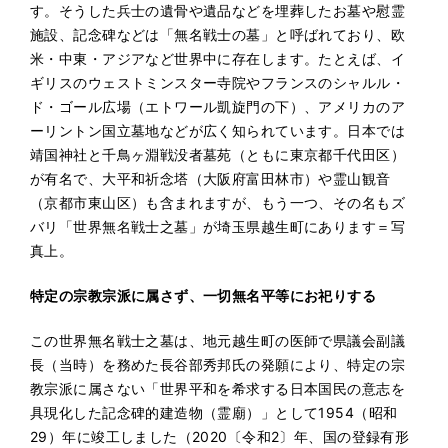
す。そうした兵士の遺骨や遺品などを埋葬したお墓や慰霊
施設、記念碑などは「無名戦士の墓」と呼ばれており、欧
米・中東・アジアなど世界中に存在します。たとえば、イ
ギリスのウェストミンスター寺院やフランスのシャルル・
ド・ゴール広場（エトワール凱旋門の下）、アメリカのア
ーリントン国立墓地などが広く知られています。日本では
靖国神社と千鳥ヶ淵戦没者墓苑（ともに東京都千代田区）
が有名で、大平和祈念塔（大阪府富田林市）や霊山観音
（京都市東山区）も含まれますが、もう一つ、その名もズ
バリ「世界無名戦士之墓」が埼玉県越生町にあります＝写
真上。
特定の宗教宗派に属さず、
一切無名平等にお祀りする
この世界無名戦士之墓は、地元越生町の医師で県議会副議
長（当時）を務めた長谷部秀邦氏の発願により、特定の宗
教宗派に属さない「世界平和を希求する日本国民の意志を
具現化した記念碑的建造物（霊廟）」として1954（昭和
29）年に竣工しました（2020〔令和2〕年、国の登録有形