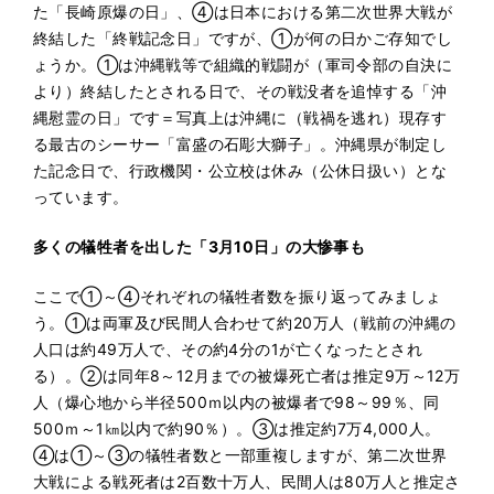
た「長崎原爆の日」、④は日本における第二次世界大戦が
終結した「終戦記念日」ですが、①が何の日かご存知でし
ょうか。①は沖縄戦等で組織的戦闘が（軍司令部の自決に
より）終結したとされる日で、その戦没者を追悼する「沖
縄慰霊の日」です＝写真上は沖縄に（戦禍を逃れ）現存す
る最古のシーサー「富盛の石彫大獅子」。沖縄県が制定し
た記念日で、行政機関・公立校は休み（公休日扱い）とな
っています。
多くの犠牲者を出した「3月10日」の大惨事も
ここで①～④それぞれの犠牲者数を振り返ってみましょ
う。①は両軍及び民間人合わせて約20万人（戦前の沖縄の
人口は約49万人で、その約4分の1が亡くなったとされ
る）。②は同年8～12月までの被爆死亡者は推定9万～12万
人（爆心地から半径500ｍ以内の被爆者で98～99％、同
500ｍ～1㎞以内で約90％）。③は推定約7万4,000人。
④は①～③の犠牲者数と一部重複しますが、第二次世界
大戦による戦死者は2百数十万人、民間人は80万人と推定さ