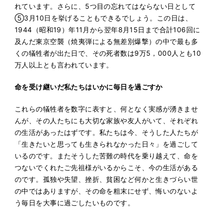
れています。さらに、5つ目の忘れてはならない日として
⑤3月10日を挙げることもできるでしょう。この日は、
1944（昭和19）年11月から翌年8月15日まで合計106回に
及んだ東京空襲（焼夷弾による無差別爆撃）の中で最も多
くの犠牲者が出た日で、その死者数は9万5，000人とも10
万人以上とも言われています。
命を受け継いだ私たちはいかに毎日を過ごすか
これらの犠牲者を数字に表すと、何となく実感が湧きませ
んが、その人たちにも大切な家族や友人がいて、それぞれ
の生活があったはずです。私たちは今、そうした人たちが
「生きたいと思っても生きられなかった日々」を過ごして
いるのです。またそうした苦難の時代を乗り越えて、命を
つないでくれたご先祖様がいるからこそ、今の生活がある
のです。孤独や失望、挫折、貧困など何かと生きづらい世
の中ではありますが、その命を粗末にせず、悔いのないよ
う毎日を大事に過ごしたいものです。