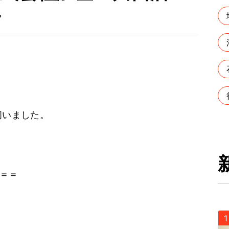
～
伺いました。
＝＝