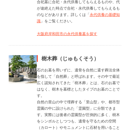
合祀墓に合祀・永代供養してもらえるものや、代
が途絶えた時点で合祀・永代供養してもらえるも
のなどがあります。詳しくは「
永代供養の基礎知
識
」をご覧ください。
大阪府岸和田市の永代供養墓を探す
樹木葬（じゅもくそう）
石のお墓を用いずに、遺骨を自然に還す葬法全体
を指して「自然葬」と呼ばれます。その中で最近
広く認知されてきた「樹木葬」とは、石のお墓で
はなく、樹木を墓標としたタイプのお墓のことで
す。
自然の里山の中で埋葬する「里山型」や、都市型
霊園の中に設けられた「霊園型」に分類できま
す。実際には後者の霊園型が圧倒的に多く、樹木
をシンボルとしつつも、遺骨を守るための空間
（カロート）やモニュメントに石材を用いること