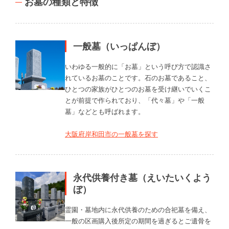
お墓の種類と特徴
一般墓（いっぱんぼ）
いわゆる一般的に「お墓」という呼び方で認識さ
れているお墓のことです。石のお墓であること、
ひとつの家族がひとつのお墓を受け継いでいくこ
とが前提で作られており、「代々墓」や「一般
墓」などとも呼ばれます。
大阪府岸和田市の一般墓を探す
永代供養付き墓（えいたいくよう
ぼ）
霊園・墓地内に永代供養のための合祀墓を備え、
一般の区画購入後所定の期間を過ぎるとご遺骨を