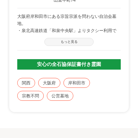
大阪府岸和田市にある宗旨宗派を問わない自治会墓
地。
・泉北高速鉄道「和泉中央駅」よりタクシー利用で
13分（3.7㎞）
もっと見る
・阪和自動車道「岸和田和泉インター」から車で9
分。
居住地制限はなく、どなたでもお申込ができます。
安心の全石協保証書付き霊園
宗旨宗派は問いません。
（墓所使用料）
4㎡（間口160mm×奥行250mm）
関西
大阪府
岸和田市
●山直中町住民
1区画（4㎡）あたり850,000円
宗教不問
公営墓地
●他市町村民
1区画（4㎡）あたり950,000円
（年間管理料）
●山直中町住民
1区画あたり2,000円
●他市町村民