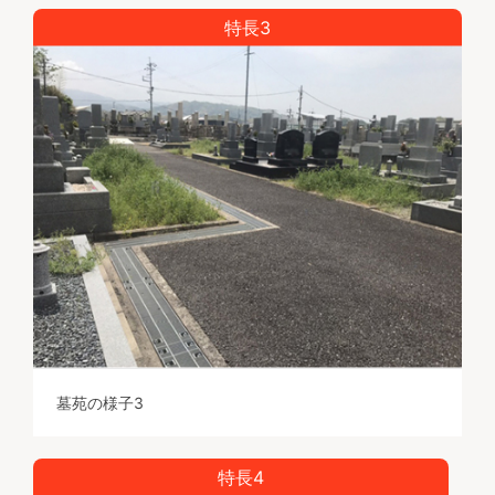
特長3
墓苑の様子3
特長4