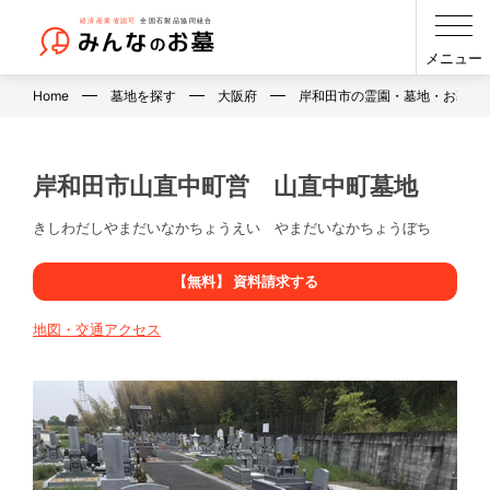
メニュー
Home
墓地を探す
大阪府
岸和田市の霊園・墓地・お墓
岸和田市山直中町営 山直中町墓地
きしわだしやまだいなかちょうえい やまだいなかちょうぼち
【無料】 資料請求する
地図・交通アクセス