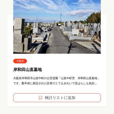
大阪府
岸和田山直墓地
大阪府岸和田市山直中町の公営霊園「山直中町営 岸和田山直墓地」
です。数年前に新設された区画でとてもきれいで見はらしも良好...
検討リストに追加