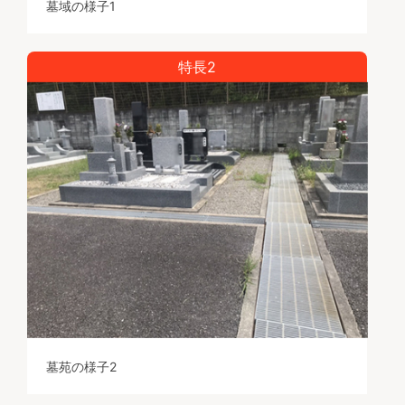
墓域の様子1
特長2
墓苑の様子2