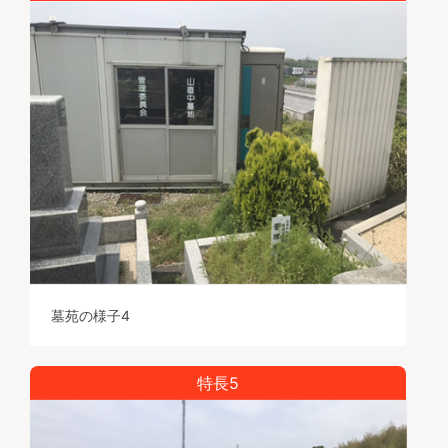
墓苑の様子4
特長5