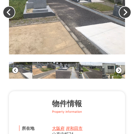
墓
物件情報
Property information
所在地
大阪府
岸和田市
山直中町74