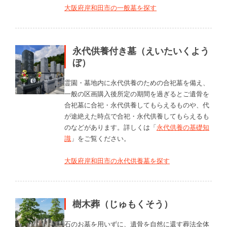
大阪府岸和田市の一般墓を探す
永代供養付き墓（えいたいくよう
ぼ）
霊園・墓地内に永代供養のための合祀墓を備え、
一般の区画購入後所定の期間を過ぎるとご遺骨を
合祀墓に合祀・永代供養してもらえるものや、代
が途絶えた時点で合祀・永代供養してもらえるも
のなどがあります。詳しくは「
永代供養の基礎知
識
」をご覧ください。
大阪府岸和田市の永代供養墓を探す
樹木葬（じゅもくそう）
石のお墓を用いずに、遺骨を自然に還す葬法全体