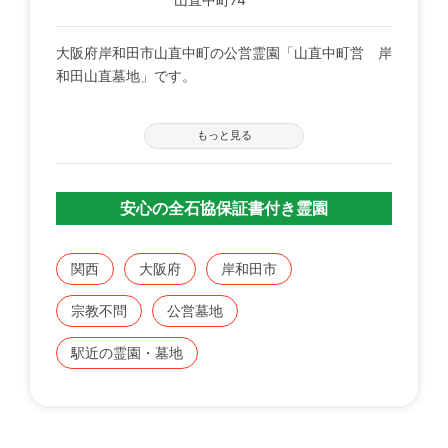
大阪府岸和田市山直中町の公営霊園「山直中町営 岸
和田山直墓地」です。
数年前に新設された区画でとてもきれいで見はらしも
もっと見る
良好。
町墓地ですが、市外、町外の方でも購入可能となって
おります（但し区画は残りわずか）。
安心の全石協保証書付き霊園
完全バリアフリーで、墓地内傾斜、階段もないフルフ
ラット構造です。
関西
大阪府
岸和田市
２．５平米～３平米の特別区画も数箇所あります。
宗教不問
公営墓地
駅近の霊園・墓地