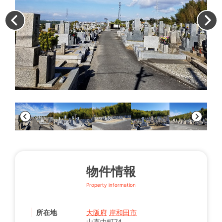
墓
物件情報
Property information
所在地
大阪府
岸和田市
山直中町74