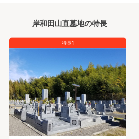
岸和田山直墓地の特長
特長1