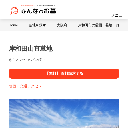
メニュー
Home
墓地を探す
大阪府
岸和田市の霊園・墓地・お墓
岸和田山直墓地
きしわだやまだいぼち
【無料】 資料請求する
地図・交通アクセス