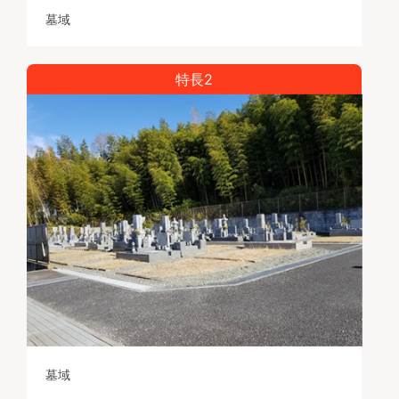
墓域
特長2
墓域