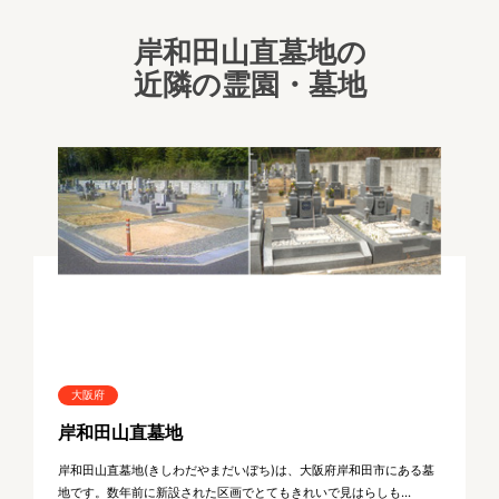
岸和田山直墓地の
近隣の霊園・墓地
大阪府
岸和田山直墓地
岸和田山直墓地(きしわだやまだいぼち)は、大阪府岸和田市にある墓
地です。数年前に新設された区画でとてもきれいで見はらしも...