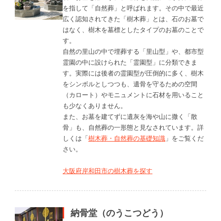
を指して「自然葬」と呼ばれます。その中で最近
広く認知されてきた「樹木葬」とは、石のお墓で
はなく、樹木を墓標としたタイプのお墓のことで
す。
自然の里山の中で埋葬する「里山型」や、都市型
霊園の中に設けられた「霊園型」に分類できま
す。実際には後者の霊園型が圧倒的に多く、樹木
をシンボルとしつつも、遺骨を守るための空間
（カロート）やモニュメントに石材を用いること
も少なくありません。
また、お墓を建てずに遺灰を海や山に撒く「散
骨」も、自然葬の一形態と見なされています。詳
しくは「
樹木葬・自然葬の基礎知識
」をご覧くだ
さい。
大阪府岸和田市の樹木葬を探す
納骨堂（のうこつどう）