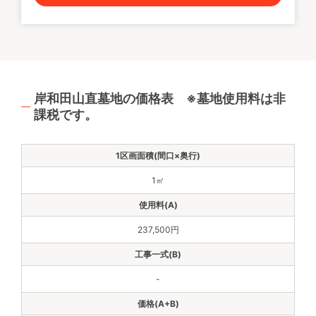
岸和田山直墓地の価格表 ※墓地使用料は非
課税です。
1㎡
237,500円
-