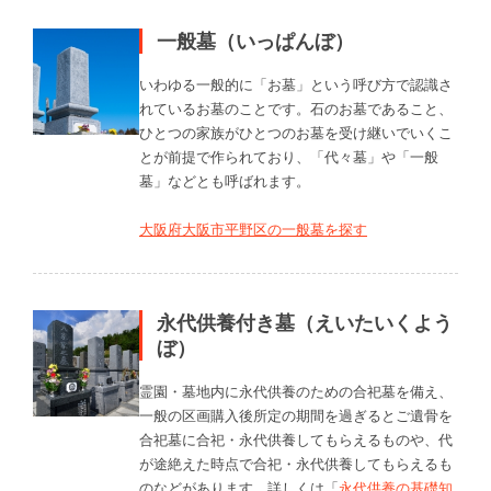
一般墓（いっぱんぼ）
いわゆる一般的に「お墓」という呼び方で認識さ
れているお墓のことです。石のお墓であること、
ひとつの家族がひとつのお墓を受け継いでいくこ
とが前提で作られており、「代々墓」や「一般
墓」などとも呼ばれます。
大阪府大阪市平野区の一般墓を探す
永代供養付き墓（えいたいくよう
ぼ）
霊園・墓地内に永代供養のための合祀墓を備え、
一般の区画購入後所定の期間を過ぎるとご遺骨を
合祀墓に合祀・永代供養してもらえるものや、代
が途絶えた時点で合祀・永代供養してもらえるも
のなどがあります。詳しくは「
永代供養の基礎知