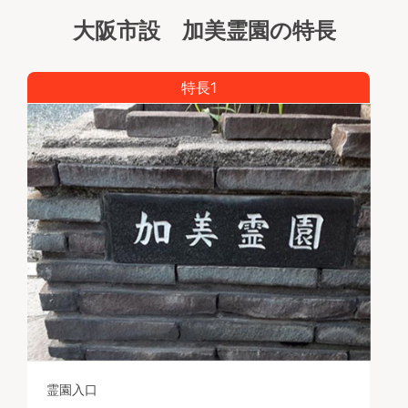
注）申込みに際しては、当選されたのち親族等の了解
大阪市設 加美霊園の特長
がとれないなどの理由から、辞退される方もおられま
すので、親族間で十分お話し合いのうえ、申込んでく
ださい。
特長1
墓地の使用許可日より年数が経たれている方は、墓石
の施工をお考えかと思います。
ぜひ、この機会にお考え下さい。
霊園入口