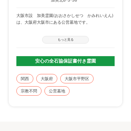
大阪市設 加美霊園(おおさかしせつ かみれいえん)
は、大阪府大阪市にある公営墓地です。
市街地にあり、交通の便の良い墓地 めったにない募
もっと見る
集で人気有り。
墓石の施工をお考えの方は是非ご相談下さい。
安心の全石協保証書付き霊園
資格要件
1)大阪市民でかつ世帯主であること2)1世帯1区画に限
る
関西
大阪府
大阪市平野区
3)使用申し込みする霊園を現在使用していないこと
すでに使用されている霊園と同一の霊園を申し込みす
宗教不問
公営墓地
ることはできません。
なお、現在使用している市設霊園と違う市設霊園を申
し込むことはできますが、使用許可を受けた場合は、
現在使用している市設霊園を返還していただきます。
（例）瓜破霊園（合葬式墓地は除く）を使用されてい
る方。