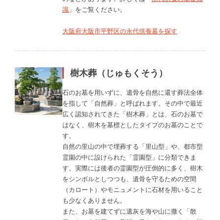
識
」をご覧ください。
大阪府大阪市平野区の永代供養墓を探す
樹木葬（じゅもくそう）
石のお墓を用いずに、遺骨を自然に還す葬法全体
を指して「自然葬」と呼ばれます。その中で最近
広く認知されてきた「樹木葬」とは、石のお墓で
はなく、樹木を墓標としたタイプのお墓のことで
す。
自然の里山の中で埋葬する「里山型」や、都市型
霊園の中に設けられた「霊園型」に分類できま
す。実際には後者の霊園型が圧倒的に多く、樹木
をシンボルとしつつも、遺骨を守るための空間
（カロート）やモニュメントに石材を用いること
も少なくありません。
また、お墓を建てずに遺灰を海や山に撒く「散