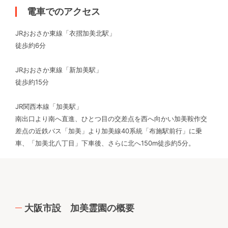
電車でのアクセス
JRおおさか東線「衣摺加美北駅」
徒歩約6分
JRおおさか東線「新加美駅」
徒歩約15分
JR関西本線「加美駅」
南出口より南へ直進、ひとつ目の交差点を西へ向かい加美鞍作交
差点の近鉄バス「加美」より加美線40系統「布施駅前行」に乗
車、「加美北八丁目」下車後、さらに北へ150m徒歩約5分。
大阪市設 加美霊園の概要