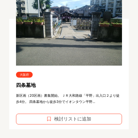
大阪府
四条墓地
新区画（20区画）募集開始。 ＪＲ大和路線「平野」出入口２より徒
歩4分。 四条墓地から徒歩3分でイオンタウン平野...
検討リストに追加