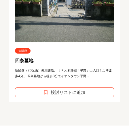
大阪府
四条墓地
新区画（20区画）募集開始。 ＪＲ大和路線「平野」出入口２より徒
歩4分。 四条墓地から徒歩3分でイオンタウン平野...
検討リストに追加