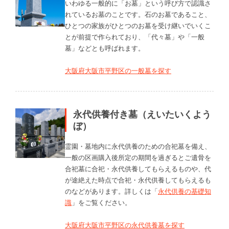
いわゆる一般的に「お墓」という呼び方で認識さ
れているお墓のことです。石のお墓であること、
ひとつの家族がひとつのお墓を受け継いでいくこ
とが前提で作られており、「代々墓」や「一般
墓」などとも呼ばれます。
大阪府大阪市平野区の一般墓を探す
永代供養付き墓（えいたいくよう
ぼ）
霊園・墓地内に永代供養のための合祀墓を備え、
一般の区画購入後所定の期間を過ぎるとご遺骨を
合祀墓に合祀・永代供養してもらえるものや、代
が途絶えた時点で合祀・永代供養してもらえるも
のなどがあります。詳しくは「
永代供養の基礎知
識
」をご覧ください。
大阪府大阪市平野区の永代供養墓を探す