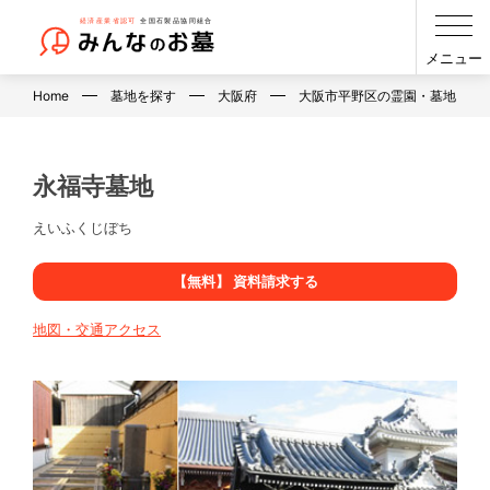
メニュー
Home
墓地を探す
大阪府
大阪市平野区の霊園・墓地・お
永福寺墓地
えいふくじぼち
【無料】 資料請求する
地図・交通アクセス