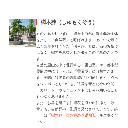
樹木葬（じゅもくそう）
石のお墓を用いずに、遺骨を自然に還す葬法全体
を指して「自然葬」と呼ばれます。その中で最近
広く認知されてきた「樹木葬」とは、石のお墓で
はなく、樹木を墓標としたタイプのお墓のことで
す。
自然の里山の中で埋葬する「里山型」や、都市型
霊園の中に設けられた「霊園型」に分類できま
す。実際には後者の霊園型が圧倒的に多く、樹木
をシンボルとしつつも、遺骨を守るための空間
（カロート）やモニュメントに石材を用いること
も少なくありません。
また、お墓を建てずに遺灰を海や山に撒く「散
骨」も、自然葬の一形態と見なされています。詳
しくは「
樹木葬・自然葬の基礎知識
」をご覧くだ
さい。