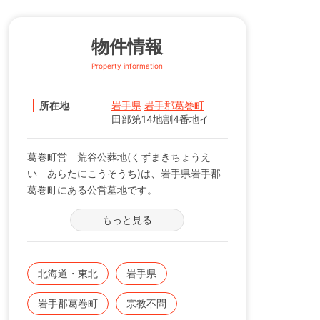
物件情報
Property information
所在地
岩手県
岩手郡葛巻町
田部第14地割4番地イ
葛巻町営 荒谷公葬地(くずまきちょうえ
い あらたにこうそうち)は、岩手県岩手郡
葛巻町にある公営墓地です。
もっと見る
北海道・東北
岩手県
岩手郡葛巻町
宗教不問