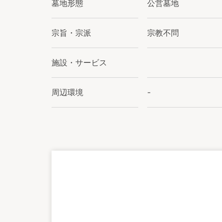
墓地形態
公営墓地
宗旨・宗派
宗教不問
施設・サービス
周辺環境
-