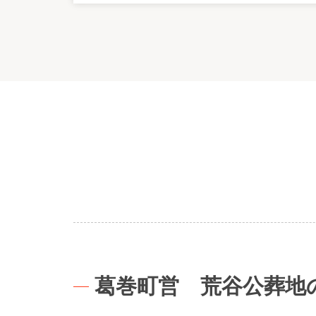
葛巻町営 荒谷公葬地