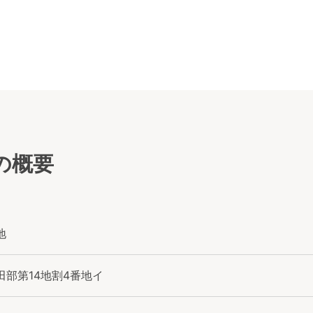
の概要
地
部第14地割4番地イ