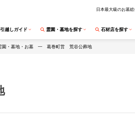
日本最大級のお墓総
の引越しガイド
霊園・墓地を探す
石材店を探す
霊園・墓地・お墓
葛巻町営 荒谷公葬地
地