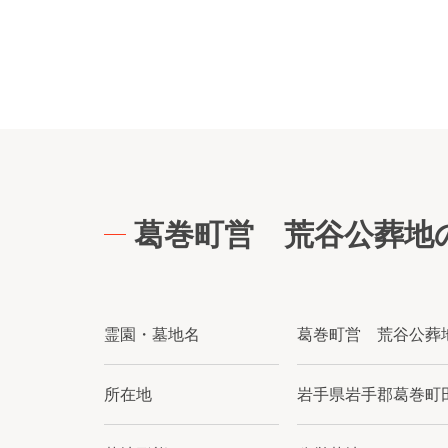
葛巻町営 荒谷公葬地
霊園・墓地名
葛巻町営 荒谷公葬
所在地
岩手県岩手郡葛巻町田