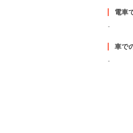
電車
-
車で
-