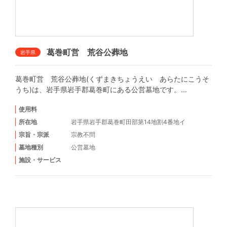
葛巻町営 荒谷公葬地
岩手県
葛巻町営 荒谷公葬地(くずまきちょうえい あらたにこうそ
うち)は、岩手県岩手郡葛巻町にある公営墓地です。...
使用料
所在地
岩手県岩手郡葛巻町田部第14地割4番地イ
宗旨・宗派
宗教不問
墓地種別
公営墓地
施設・サービス