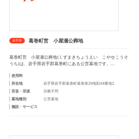
葛巻町営 小屋瀬公葬地
岩手県
葛巻町営 小屋瀬公葬地(くずまきちょうえい こやせこうそ
うち)は、岩手県岩手郡葛巻町にある公営墓地です。...
使用料
所在地
岩手県岩手郡葛巻町葛巻第29地割48番地2
宗旨・宗派
宗教不問
墓地種別
公営墓地
施設・サービス