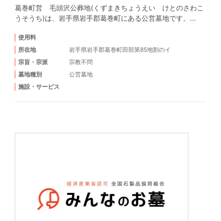
葛巻町営 毛頭沢公葬地(くずまきちょうえい けとのさわこ
うそうち)は、岩手県岩手郡葛巻町にある公営墓地です。...
使用料
所在地
岩手県岩手郡葛巻町田部第85地割のイ
宗旨・宗派
宗教不問
墓地種別
公営墓地
施設・サービス