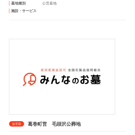
墓地種別
公営墓地
施設・サービス
葛巻町営 毛頭沢公葬地
岩手県