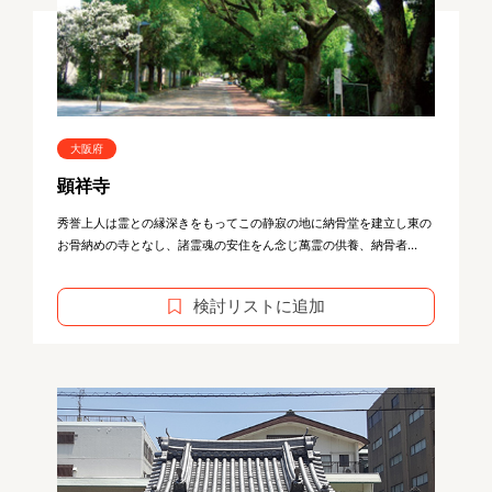
大阪府
顕祥寺
秀誉上人は霊との縁深きをもってこの静寂の地に納骨堂を建立し東の
お骨納めの寺となし、諸霊魂の安住をん念じ萬霊の供養、納骨者...
検討リストに追加