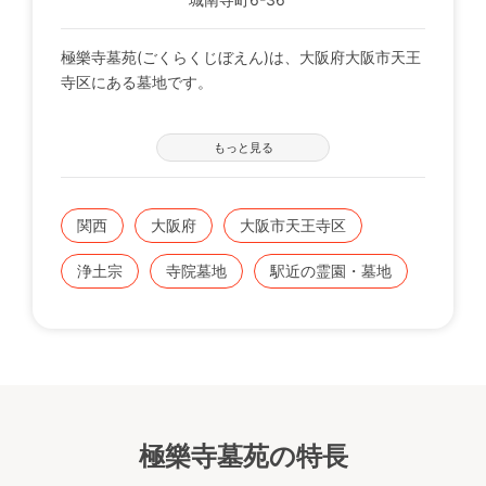
極樂寺墓苑(ごくらくじぼえん)は、大阪府大阪市天王
寺区にある墓地です。
大阪市内では勿論、天王寺地区では希少な新規墓地で
もっと見る
す。
参道は、石張りのフルフラットのバリアフリー設計で
関西
大阪府
大阪市天王寺区
すので、車椅子での安心です。
仏教・神道・キリスト教、または無宗教の方もご利用
浄土宗
寺院墓地
駅近の霊園・墓地
いただけます。
開眼・納骨もお付き合いの寺院にお願いできます。墓
前の法要も自由。各宗教の先生方の入園も自由です。
極樂寺墓苑は、交通アクセスに優れた立地で、思い立
った時ににお気軽にお墓参りができます。
極樂寺墓苑の特長