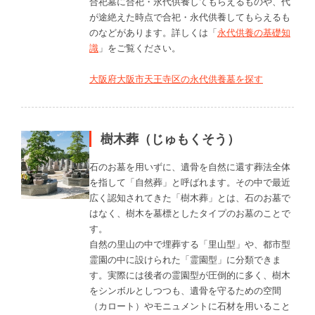
合祀墓に合祀・永代供養してもらえるものや、代
が途絶えた時点で合祀・永代供養してもらえるも
のなどがあります。詳しくは「
永代供養の基礎知
識
」をご覧ください。
大阪府大阪市天王寺区の永代供養墓を探す
樹木葬（じゅもくそう）
石のお墓を用いずに、遺骨を自然に還す葬法全体
を指して「自然葬」と呼ばれます。その中で最近
広く認知されてきた「樹木葬」とは、石のお墓で
はなく、樹木を墓標としたタイプのお墓のことで
す。
自然の里山の中で埋葬する「里山型」や、都市型
霊園の中に設けられた「霊園型」に分類できま
す。実際には後者の霊園型が圧倒的に多く、樹木
をシンボルとしつつも、遺骨を守るための空間
（カロート）やモニュメントに石材を用いること