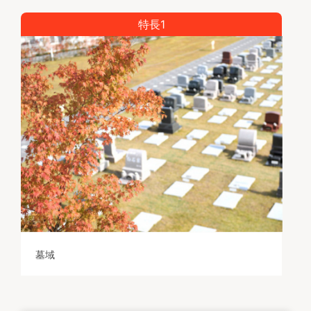
特長1
墓域