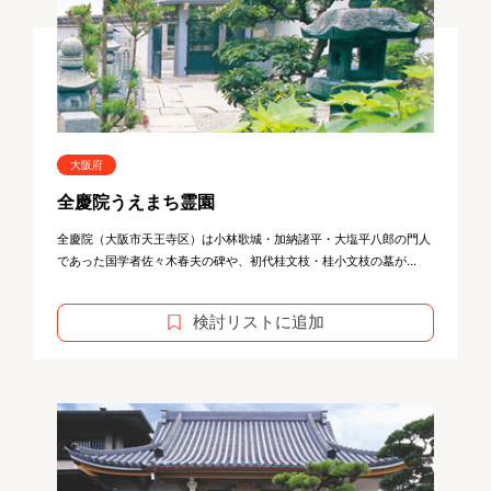
大阪府
全慶院うえまち霊園
全慶院（大阪市天王寺区）は小林歌城・加納諸平・大塩平八郎の門人
であった国学者佐々木春夫の碑や、初代桂文枝・桂小文枝の墓が...
検討リストに追加