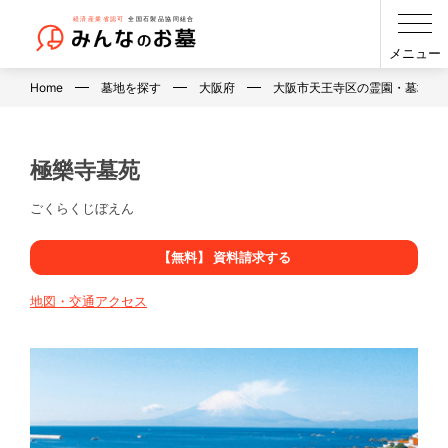
メニュー
Home
墓地を探す
大阪府
大阪市天王寺区の霊園・墓地・
極樂寺墓苑
ごくらくじぼえん
【無料】 資料請求する
地図・交通アクセス