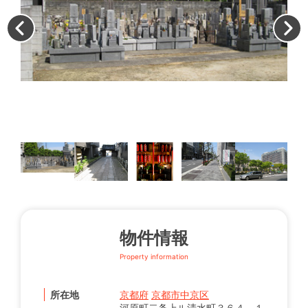
枯
勧
物件情報
Property information
所在地
京都府
京都市中京区
河原町二条上ル清水町３６４－１