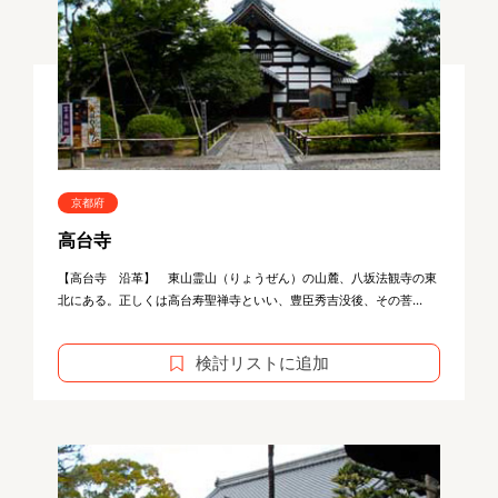
京都府
高台寺
【高台寺 沿革】 東山霊山（りょうぜん）の山麓、八坂法観寺の東
北にある。正しくは高台寿聖禅寺といい、豊臣秀吉没後、その菩...
検討リストに追加