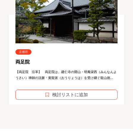
京都府
両足院
【両足院 沿革】 両足院は、建仁寺の開山・明庵栄西（みんなんよ
うさい）禅師の法脈・黄龍派（おうりょうは）を受け継ぐ龍山徳...
検討リストに追加