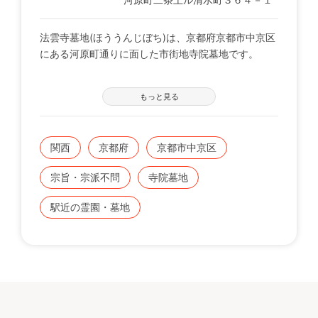
法雲寺墓地(ほううんじぼち)は、京都府京都市中京区
にある河原町通りに面した市街地寺院墓地です。
墓地は平地でお墓参りに最適です。市街地の環境です
もっと見る
ので、女性の方や高齢の方に好評な墓地です。
◇宗旨・宗派入園条件：宗旨・宗派不問（日蓮系宗
関西
京都府
京都市中京区
派以外に限ります。）
宗旨・宗派不問
寺院墓地
駅近の霊園・墓地