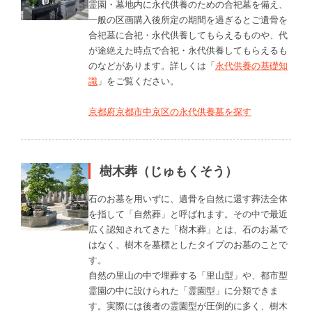
霊園・墓地内に永代供養のための合祀墓を備え、
一般の区画購入後所定の期間を過ぎるとご遺骨を
合祀墓に合祀・永代供養してもらえるものや、代
が途絶えた時点で合祀・永代供養してもらえるも
のなどがあります。詳しくは「
永代供養の基礎知
識
」をご覧ください。
京都府京都市中京区の永代供養墓を探す
樹木葬（じゅもくそう）
石のお墓を用いずに、遺骨を自然に還す葬法全体
を指して「自然葬」と呼ばれます。その中で最近
広く認知されてきた「樹木葬」とは、石のお墓で
はなく、樹木を墓標としたタイプのお墓のことで
す。
自然の里山の中で埋葬する「里山型」や、都市型
霊園の中に設けられた「霊園型」に分類できま
す。実際には後者の霊園型が圧倒的に多く、樹木