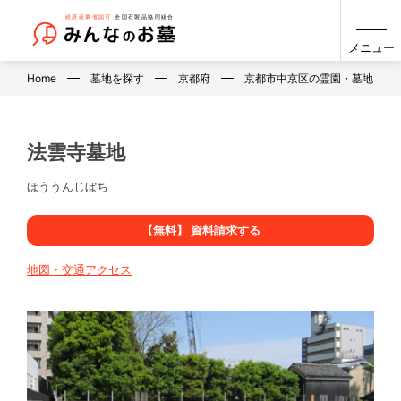
メニュー
Home
墓地を探す
京都府
京都市中京区の霊園・墓地・お
法雲寺墓地
ほううんじぼち
【無料】 資料請求する
地図・交通アクセス