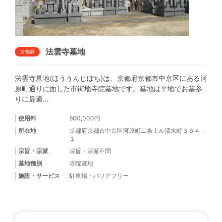
法雲寺墓地
京都府
法雲寺墓地(ほううんじぼち)は、京都府京都市中京区にある河
原町通りに面した市街地寺院墓地です。墓地は平地でお墓参
りに最適...
使用料
800,000円
所在地
京都府京都市中京区河原町二条上ル清水町３６４－
１
宗旨・宗派
宗旨・宗派不問
墓地種別
寺院墓地
施設・サービス
駐車場
・
バリアフリー