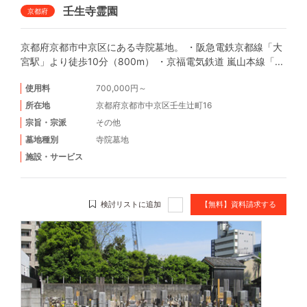
壬生寺霊園
京都府
京都府京都市中京区にある寺院墓地。 ・阪急電鉄京都線「大
宮駅」より徒歩10分（800m） ・京福電気鉄道 嵐山本線「...
使用料
700,000円～
所在地
京都府京都市中京区壬生辻町16
宗旨・宗派
その他
墓地種別
寺院墓地
施設・サービス
検討リストに追加
【無料】資料請求する