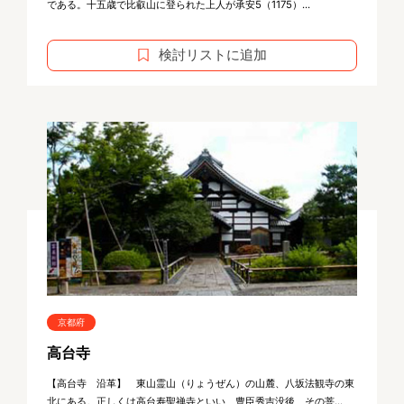
である。十五歳で比叡山に登られた上人が承安5（1175）...
検討リストに追加
京都府
高台寺
【高台寺 沿革】 東山霊山（りょうぜん）の山麓、八坂法観寺の東
北にある。正しくは高台寿聖禅寺といい、豊臣秀吉没後、その菩...