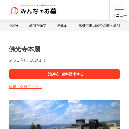
メニュー
Home
墓地を探す
京都府
京都市東山区の霊園・墓地・お
佛光寺本廟
ぶっこうじほんびょう
【無料】 資料請求する
地図・交通アクセス