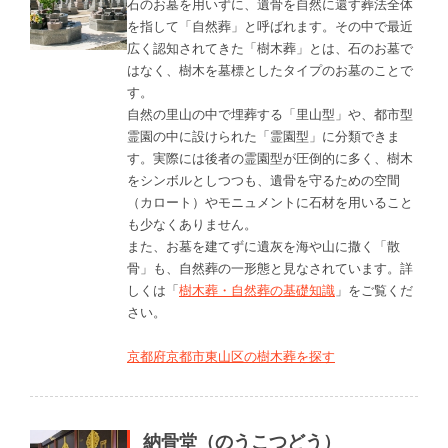
石のお墓を用いずに、遺骨を自然に還す葬法全体
を指して「自然葬」と呼ばれます。その中で最近
広く認知されてきた「樹木葬」とは、石のお墓で
はなく、樹木を墓標としたタイプのお墓のことで
す。
自然の里山の中で埋葬する「里山型」や、都市型
霊園の中に設けられた「霊園型」に分類できま
す。実際には後者の霊園型が圧倒的に多く、樹木
をシンボルとしつつも、遺骨を守るための空間
（カロート）やモニュメントに石材を用いること
も少なくありません。
また、お墓を建てずに遺灰を海や山に撒く「散
骨」も、自然葬の一形態と見なされています。詳
しくは「
樹木葬・自然葬の基礎知識
」をご覧くだ
さい。
京都府京都市東山区の樹木葬を探す
納骨堂（のうこつどう）