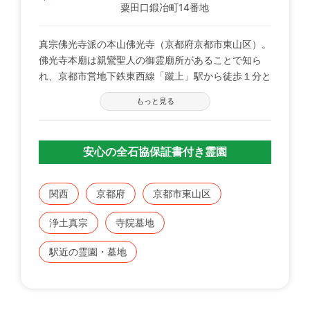
粟田口鍛冶町14番地
真宗佛光寺派の本山佛光寺（京都府京都市東山区）。
佛光寺本廟は親鸞聖人の御霊廟所があることで知ら
れ、京都市営地下鉄東西線「蹴上」駅から徒歩１分と
いう利便性とともに、東山市街を一望する素晴らしい
もっと見る
ロケーションを誇る寺院墓地です。
墓所内に設置されたモノレールで、お年寄りやお身体
安心の全石協保証書付き霊園
の不自由な方にも安心してお参り頂けます。
関西
京都府
京都市東山区
浄土真宗
寺院墓地
駅近の霊園・墓地