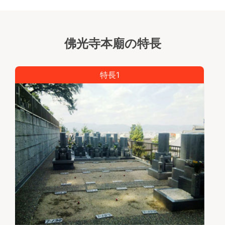
佛光寺本廟の特長
特長1