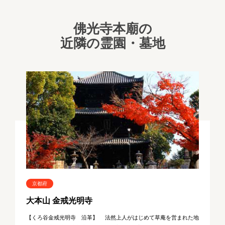
佛光寺本廟の
近隣の霊園・墓地
京都府
大本山 金戒光明寺
【くろ谷金戒光明寺 沿革】 法然上人がはじめて草庵を営まれた地