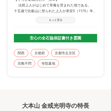
法然上人がはじめて草庵を営まれた地である。
十五歳で比叡山に登られた上人が承安5（1175）年、
四十三歳の時お念仏の教えを広めるために、山頂の石
もっと見る
の上でお念仏された時、紫雲全山にみなぎり光明があ
たりを照らしたことから この地に草庵をむすばれ
た。これが浄土宗最初の寺院となった。
安心の全石協保証書付き霊園
【大本山 金戒光明寺】
浄土宗の大本山、承安五年法然上人が比叡山の黒
関西
京都府
京都市左京区
谷を下り、草庵を結ばれたのが浄土宗最初の寺院のは
じまり。西山連峰、黒谷の西2キロの京都御所、西10
宗教不問
寺院墓地
キロの小倉山を眺み山門、阿弥陀堂、本堂など18も
の塔頭寺院が建ち並ぶ。
また、幕末京都守護職会津藩一千名の本陣にもなっ
た。
【紫雲墓地】
そこは東山連峰を臨む地にあります。
大本山 金戒光明寺の特長
市内にありながら、京都の豊かな自然に囲まれて、