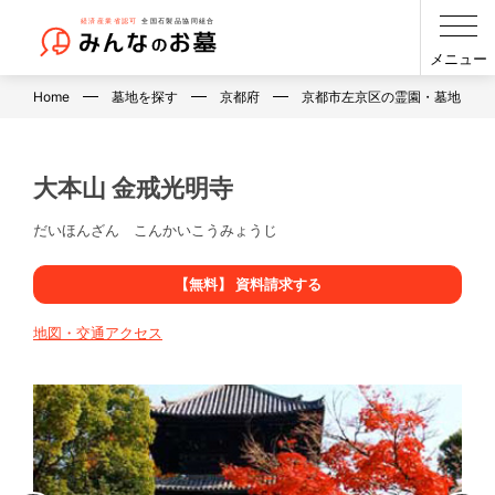
メニュー
Home
墓地を探す
京都府
京都市左京区の霊園・墓地・お
大本山 金戒光明寺
だいほんざん こんかいこうみょうじ
【無料】 資料請求する
地図・交通アクセス