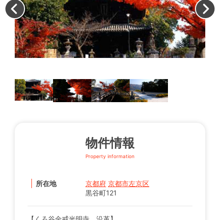
寺
物件情報
Property information
所在地
京都府
京都市左京区
黒谷町121
【くろ谷金戒光明寺 沿革】