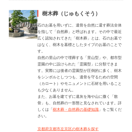
樹木葬（じゅもくそう）
石のお墓を用いずに、遺骨を自然に還す葬法全体
を指して「自然葬」と呼ばれます。その中で最近
広く認知されてきた「樹木葬」とは、石のお墓で
はなく、樹木を墓標としたタイプのお墓のことで
す。
自然の里山の中で埋葬する「里山型」や、都市型
霊園の中に設けられた「霊園型」に分類できま
す。実際には後者の霊園型が圧倒的に多く、樹木
をシンボルとしつつも、遺骨を守るための空間
（カロート）やモニュメントに石材を用いること
も少なくありません。
また、お墓を建てずに遺灰を海や山に撒く「散
骨」も、自然葬の一形態と見なされています。詳
しくは「
樹木葬・自然葬の基礎知識
」をご覧くだ
さい。
京都府京都市左京区の樹木葬を探す