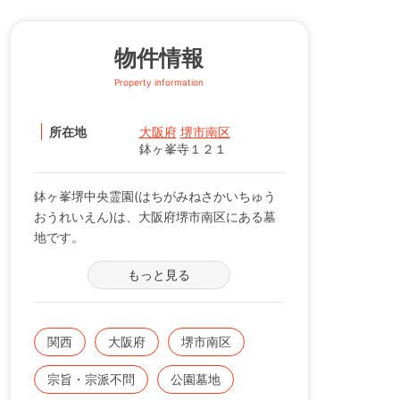
物件情報
Property information
所在地
大阪府
堺市南区
鉢ヶ峯寺１２１
鉢ヶ峯堺中央霊園(はちがみねさかいちゅう
おうれいえん)は、大阪府堺市南区にある墓
地です。
もっと見る
鉢ヶ峯堺中央霊園は、堺市民の憩いの公園墓
地として広大な敷地と長い歴史を誇ります。
堺市霊園(堺市営墓地）の中にあります。
関西
大阪府
堺市南区
◆堺中央霊園に稀少価値のある新設霊園とし
宗旨・宗派不問
公園墓地
て堺市民のみならず他地域の方にも大変ご好