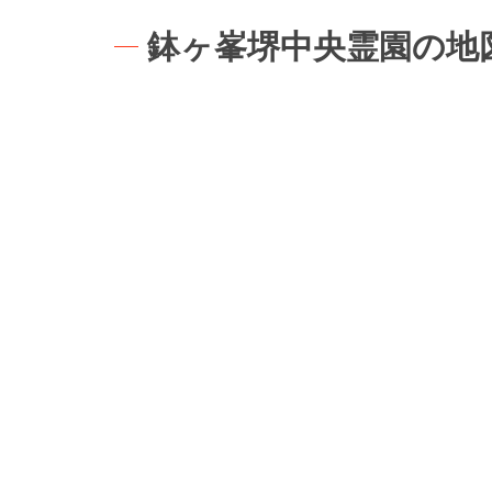
鉢ヶ峯堺中央霊園の地