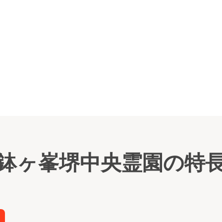
墓所
鉢ヶ峯堺中央霊園の特