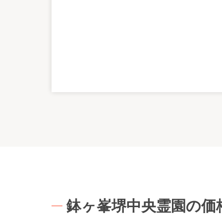
鉢ヶ峯堺中央霊園の価