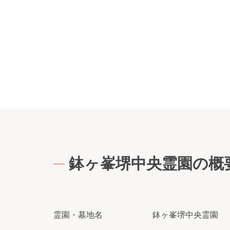
鉢ヶ峯堺中央霊園の概
霊園・墓地名
鉢ヶ峯堺中央霊園