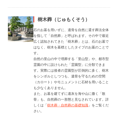
樹木葬（じゅもくそう）
石のお墓を用いずに、遺骨を自然に還す葬法全体
を指して「自然葬」と呼ばれます。その中で最近
広く認知されてきた「樹木葬」とは、石のお墓で
はなく、樹木を墓標としたタイプのお墓のことで
す。
自然の里山の中で埋葬する「里山型」や、都市型
霊園の中に設けられた「霊園型」に分類できま
す。実際には後者の霊園型が圧倒的に多く、樹木
をシンボルとしつつも、遺骨を守るための空間
（カロート）やモニュメントに石材を用いること
も少なくありません。
また、お墓を建てずに遺灰を海や山に撒く「散
骨」も、自然葬の一形態と見なされています。詳
しくは「
樹木葬・自然葬の基礎知識
」をご覧くだ
さい。