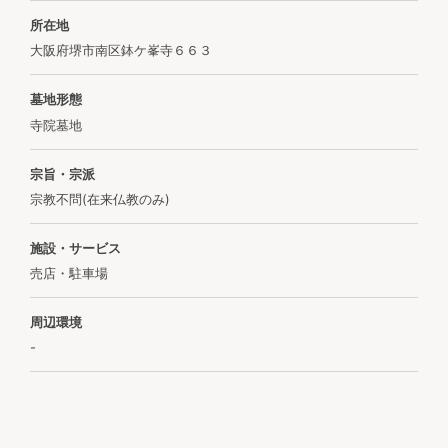
所在地
大阪府堺市南区鉢ケ峯寺６６３
墓地形態
寺院墓地
宗旨・宗派
宗教不問(在来仏教のみ)
施設・サービス
売店・駐車場
周辺環境
-