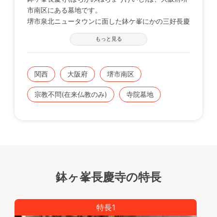
市南区にある墓地です。
堺市泉北ニュータウンに面した鉢ケ峯にかの三好長慶
が開山した、長慶寺の墓地があります。
もっと見る
宗旨宗派問わず利用できます。
春風吹く満開の桜に包まれて安らかにお祀りのできる
聖地。
関西
大阪府
堺市南区
宗教不問(在来仏教のみ)
寺院墓地
鉢ヶ峯長慶寺の特長
特長1