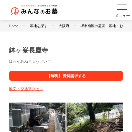
メニュー
Home
墓地を探す
大阪府
堺市南区の霊園・墓地・お墓
鉢ヶ峯長慶寺
はちがみねちょうけいじ
【無料】 資料請求する
地図・交通アクセス