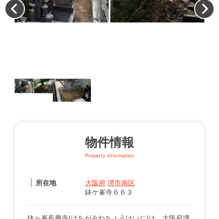
墓
物件情報
Property information
所在地
大阪府
堺市南区
鉢ケ峯寺６６３
鉢ヶ峯長慶寺(はちがみねちょうけいじ)は、大阪府堺