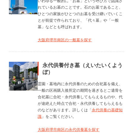
いわゆる一般的に「お墓」という呼び方で認識さ
れているお墓のことです。石のお墓であること、
ひとつの家族がひとつのお墓を受け継いでいくこ
とが前提で作られており、「代々墓」や「一般
墓」などとも呼ばれます。
大阪府堺市南区の一般墓を探す
永代供養付き墓（えいたいくよう
ぼ）
霊園・墓地内に永代供養のための合祀墓を備え、
一般の区画購入後所定の期間を過ぎるとご遺骨を
合祀墓に合祀・永代供養してもらえるものや、代
が途絶えた時点で合祀・永代供養してもらえるも
のなどがあります。詳しくは「
永代供養の基礎知
識
」をご覧ください。
大阪府堺市南区の永代供養墓を探す