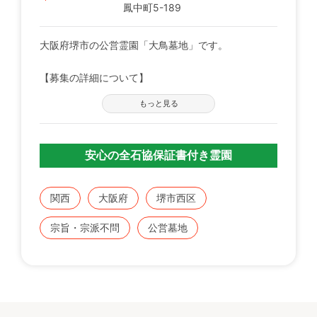
鳳中町5-189
大阪府堺市の公営霊園「大鳥墓地」です。
【募集の詳細について】
管轄の自治体窓口へお問い合わせください。
もっと見る
※募集は不定期で、申込に際する諸条件がございま
す。
安心の全石協保証書付き霊園
既にこちらに区画をお持ちの方で、お持ちのお墓を建
てる、直す、引越すなどをご検討の方は、専門のスタ
ッフが無料でご相談をお受けします。
関西
大阪府
堺市西区
お気軽にみんなのお墓 お問い合わせ窓口【0120-12-
宗旨・宗派不問
公営墓地
1440】までご連絡ください。