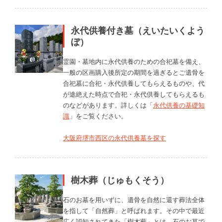
永代供養付き墓（えいたいくよう
ぼ）
霊園・墓地内に永代供養のための合祀墓を備え、
一般の区画購入後所定の期間を過ぎるとご遺骨を
合祀墓に合祀・永代供養してもらえるものや、代
が途絶えた時点で合祀・永代供養してもらえるも
のなどがあります。詳しくは「
永代供養の基礎知
識
」をご覧ください。
大阪府堺市西区の永代供養墓を探す
樹木葬（じゅもくそう）
石のお墓を用いずに、遺骨を自然に還す葬法全体
を指して「自然葬」と呼ばれます。その中で最近
広く認知されてきた「樹木葬」とは、石のお墓で