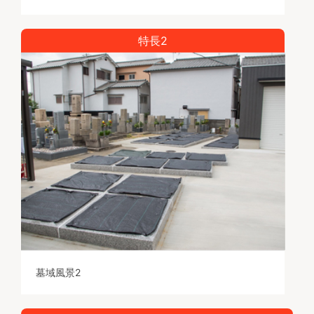
特長2
墓域風景2