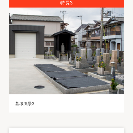
特長3
墓域風景3