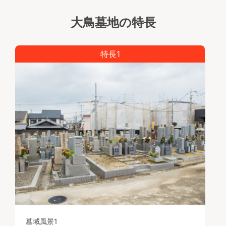
大鳥墓地の特長
特長1
墓域風景1