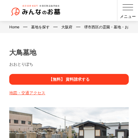
メニュー
Home
墓地を探す
大阪府
堺市西区の霊園・墓地・お墓
大鳥墓地
おおとりぼち
【無料】 資料請求する
地図・交通アクセス