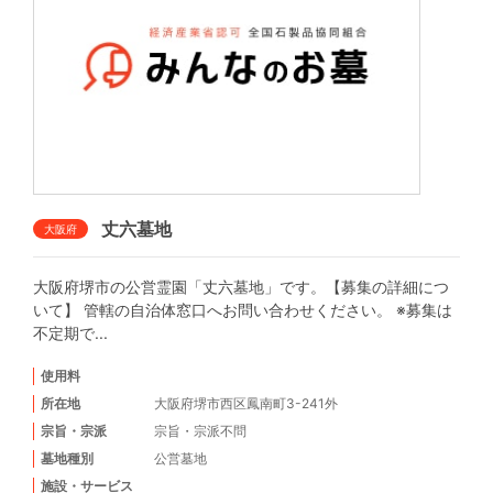
丈六墓地
大阪府
大阪府堺市の公営霊園「丈六墓地」です。【募集の詳細につ
いて】 管轄の自治体窓口へお問い合わせください。 ※募集は
不定期で...
使用料
所在地
大阪府堺市西区鳳南町3-241外
宗旨・宗派
宗旨・宗派不問
墓地種別
公営墓地
施設・サービス