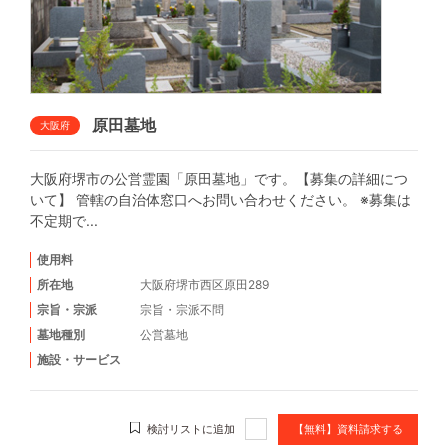
原田墓地
大阪府
大阪府堺市の公営霊園「原田墓地」です。【募集の詳細につ
いて】 管轄の自治体窓口へお問い合わせください。 ※募集は
不定期で...
使用料
所在地
大阪府堺市西区原田289
宗旨・宗派
宗旨・宗派不問
墓地種別
公営墓地
施設・サービス
検討リストに追加
【無料】資料請求する