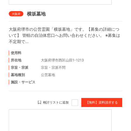
横坂墓地
大阪府
大阪府堺市の公営霊園「横坂墓地」です。【募集の詳細につ
いて】 管轄の自治体窓口へお問い合わせください。 ※募集は
不定期で...
使用料
所在地
大阪府堺市西区山田1-1213
宗旨・宗派
宗旨・宗派不問
墓地種別
公営墓地
施設・サービス
検討リストに追加
【無料】資料請求する