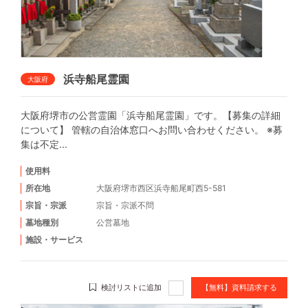
浜寺船尾霊園
大阪府
大阪府堺市の公営霊園「浜寺船尾霊園」です。【募集の詳細
について】 管轄の自治体窓口へお問い合わせください。 ※募
集は不定...
使用料
所在地
大阪府堺市西区浜寺船尾町西5-581
宗旨・宗派
宗旨・宗派不問
墓地種別
公営墓地
施設・サービス
検討リストに追加
【無料】資料請求する