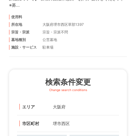
※募...
使用料
所在地
大阪府堺市西区草部1397
宗旨・宗派
宗旨・宗派不問
墓地種別
公営墓地
施設・サービス
駐車場
検索条件変更
Change search conditions
エリア
大阪府
市区町村
堺市西区