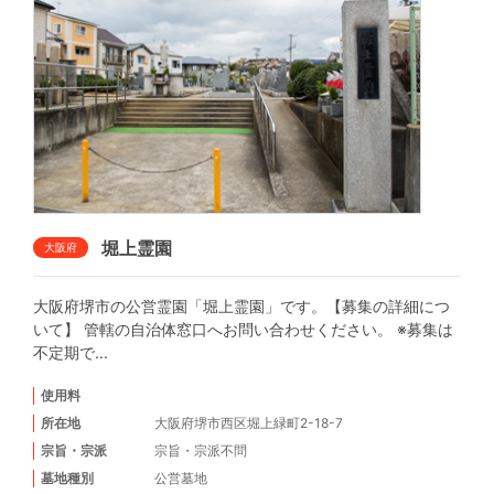
堀上霊園
大阪府
大阪府堺市の公営霊園「堀上霊園」です。【募集の詳細につ
いて】 管轄の自治体窓口へお問い合わせください。 ※募集は
不定期で...
使用料
所在地
大阪府堺市西区堀上緑町2-18-7
宗旨・宗派
宗旨・宗派不問
墓地種別
公営墓地