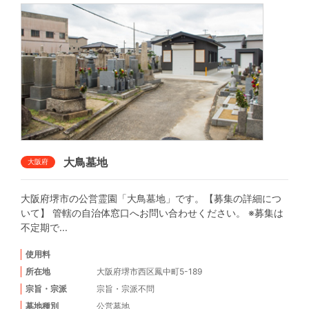
大鳥墓地
大阪府
大阪府堺市の公営霊園「大鳥墓地」です。【募集の詳細につ
いて】 管轄の自治体窓口へお問い合わせください。 ※募集は
不定期で...
使用料
所在地
大阪府堺市西区鳳中町5-189
宗旨・宗派
宗旨・宗派不問
墓地種別
公営墓地