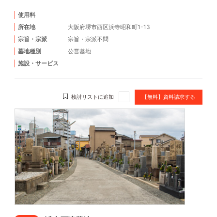
使用料
所在地
大阪府堺市西区浜寺昭和町1-13
宗旨・宗派
宗旨・宗派不問
墓地種別
公営墓地
施設・サービス
検討リストに追加
【無料】資料請求する