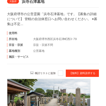
浜寺石津墓地
大阪府
大阪府堺市の公営霊園「浜寺石津墓地」です。【募集の詳細
について】 管轄の自治体窓口へお問い合わせください。 ※募
集は不定...
使用料
所在地
大阪府堺市西区浜寺石津町西3-79
宗旨・宗派
宗旨・宗派不問
墓地種別
公営墓地
施設・サービス
検討リストに追加
【無料】資料請求する