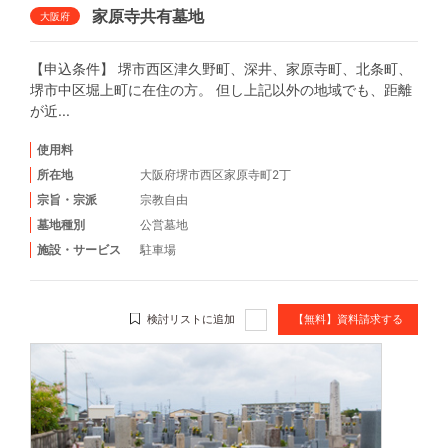
家原寺共有墓地
大阪府
【申込条件】 堺市西区津久野町、深井、家原寺町、北条町、
堺市中区堀上町に在住の方。 但し上記以外の地域でも、距離
が近...
使用料
所在地
大阪府堺市西区家原寺町2丁
宗旨・宗派
宗教自由
墓地種別
公営墓地
施設・サービス
駐車場
検討リストに追加
【無料】資料請求する