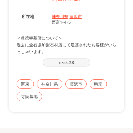
所在地
神奈川県
藤沢市
西富1-4-5
＜眞徳寺墓所について＞
過去に全石協加盟石材店にて建墓されたお客様がいら
っしゃいます。
※現在の区画状況につきましては、電話番号【0120-
もっと見る
12-1440】までお問い合わせください。
関東
神奈川県
藤沢市
時宗
寺院墓地