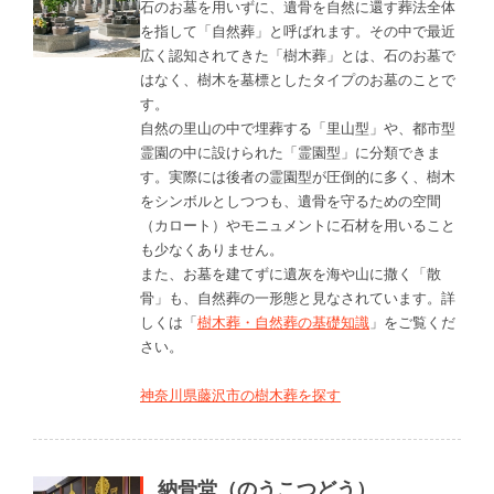
石のお墓を用いずに、遺骨を自然に還す葬法全体
を指して「自然葬」と呼ばれます。その中で最近
広く認知されてきた「樹木葬」とは、石のお墓で
はなく、樹木を墓標としたタイプのお墓のことで
す。
自然の里山の中で埋葬する「里山型」や、都市型
霊園の中に設けられた「霊園型」に分類できま
す。実際には後者の霊園型が圧倒的に多く、樹木
をシンボルとしつつも、遺骨を守るための空間
（カロート）やモニュメントに石材を用いること
も少なくありません。
また、お墓を建てずに遺灰を海や山に撒く「散
骨」も、自然葬の一形態と見なされています。詳
しくは「
樹木葬・自然葬の基礎知識
」をご覧くだ
さい。
神奈川県藤沢市の樹木葬を探す
納骨堂（のうこつどう）