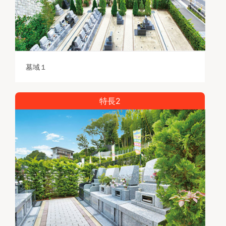
墓域１
特長2