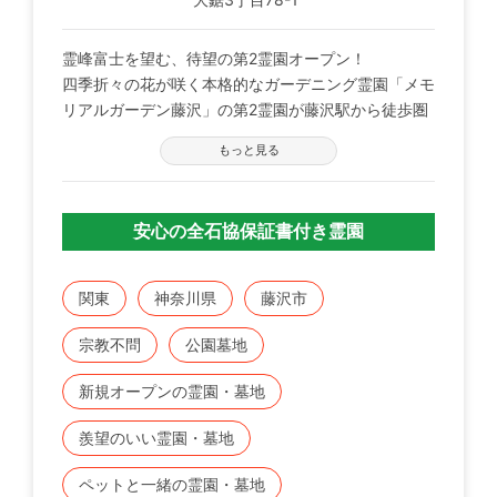
霊峰富士を望む、待望の第2霊園オープン！
四季折々の花が咲く本格的なガーデニング霊園「メモ
リアルガーデン藤沢」の第2霊園が藤沢駅から徒歩圏
内に誕生しました。 墓域からは富士山を望むことが
もっと見る
でき、陽当たりもよく自然豊かな環境となっていま
す。駐車場や法要室、エレベーターなど施設も充実。
全区画永代供養墓付きで後継ぎのいない方でも安心、
安心の全石協保証書付き霊園
またペットの埋葬も可能となります。魅力溢れる近未
来型霊園です。
関東
神奈川県
藤沢市
宗教不問
公園墓地
新規オープンの霊園・墓地
羨望のいい霊園・墓地
ペットと一緒の霊園・墓地