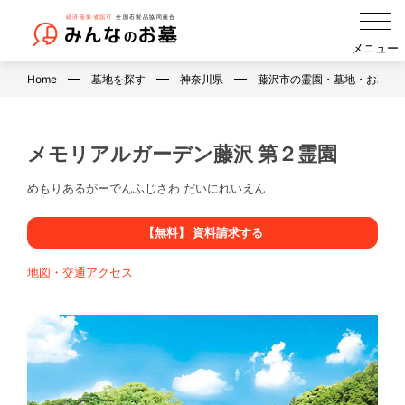
メニュー
Home
墓地を探す
神奈川県
藤沢市の霊園・墓地・お墓
メモリアルガーデン藤沢 第２霊園
めもりあるがーでんふじさわ だいにれいえん
【無料】 資料請求する
地図・交通アクセス