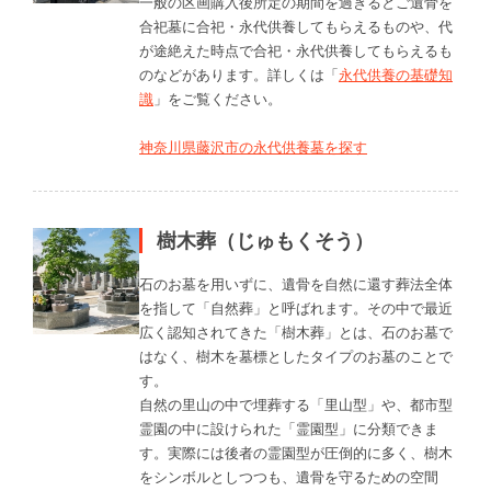
一般の区画購入後所定の期間を過ぎるとご遺骨を
合祀墓に合祀・永代供養してもらえるものや、代
が途絶えた時点で合祀・永代供養してもらえるも
のなどがあります。詳しくは「
永代供養の基礎知
識
」をご覧ください。
神奈川県藤沢市の永代供養墓を探す
樹木葬（じゅもくそう）
石のお墓を用いずに、遺骨を自然に還す葬法全体
を指して「自然葬」と呼ばれます。その中で最近
広く認知されてきた「樹木葬」とは、石のお墓で
はなく、樹木を墓標としたタイプのお墓のことで
す。
自然の里山の中で埋葬する「里山型」や、都市型
霊園の中に設けられた「霊園型」に分類できま
す。実際には後者の霊園型が圧倒的に多く、樹木
をシンボルとしつつも、遺骨を守るための空間