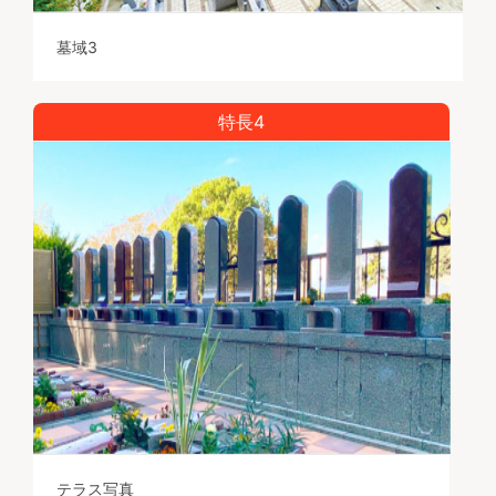
墓域3
特長4
テラス写真