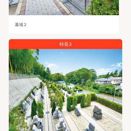
墓域２
特長3