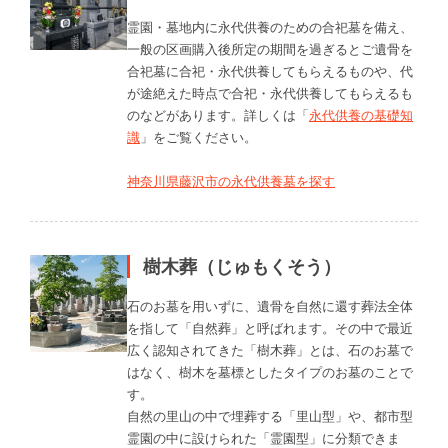
霊園・墓地内に永代供養のための合祀墓を備え、
一般の区画購入後所定の期間を過ぎるとご遺骨を
合祀墓に合祀・永代供養してもらえるものや、代
が途絶えた時点で合祀・永代供養してもらえるも
のなどがあります。詳しくは「
永代供養の基礎知
識
」をご覧ください。
神奈川県藤沢市の永代供養墓を探す
樹木葬（じゅもくそう）
石のお墓を用いずに、遺骨を自然に還す葬法全体
を指して「自然葬」と呼ばれます。その中で最近
広く認知されてきた「樹木葬」とは、石のお墓で
はなく、樹木を墓標としたタイプのお墓のことで
す。
自然の里山の中で埋葬する「里山型」や、都市型
霊園の中に設けられた「霊園型」に分類できま