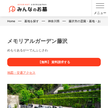
メニュー
Home
墓地を探す
神奈川県
藤沢市の霊園・墓地・お墓
メモリアルガーデン藤沢
めもりあるがーでんふじさわ
【無料】 資料請求する
地図・交通アクセス